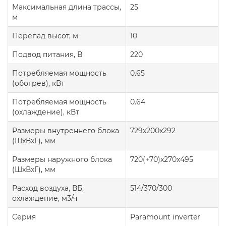
Максимальная длина трассы,
25
м
Перепад высот, м
10
Подвод питания, В
220
Потребляемая мощность
0.65
(обогрев), кВт
Потребляемая мощность
0.64
(охлаждение), кВт
Размеры внутреннего блока
729x200x292
(ШxВxГ), мм
Размеры наружного блока
720(+70)x270x495
(ШxВxГ), мм
Расход воздуха, ВБ,
514/370/300
охлаждение, м3/ч
Серия
Paramount inverter