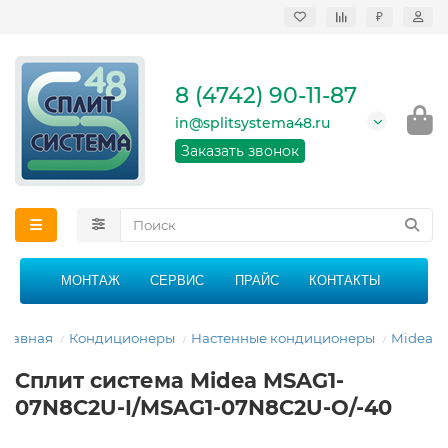
₽
Продажа, монтаж и
сервисное
обслуживание
8 (4742) 90-11-87
кондиционеров в
Липецке и Липецкой
in@splitsystema48.ru
области
График работы: 9:00 -
Заказать звонок
21:00 без перерыва и
выходных
МОНТАЖ
СЕРВИС
ПРАЙС
КОНТАКТЫ
Главная
Кондиционеры
Настенные кондиционеры
Midea
Сплит система Midea MSAG1-
07N8C2U-I/MSAG1-07N8C2U-O/-40