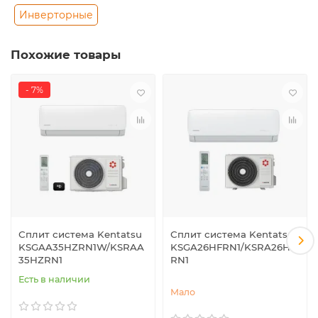
Инверторные
Похожие товары
- 7%
Сплит система Kentatsu
Сплит система Kentatsu
KSGAA35HZRN1W/KSRAA
KSGA26HFRN1/KSRA26HF
35HZRN1
RN1
Есть в наличии
Мало