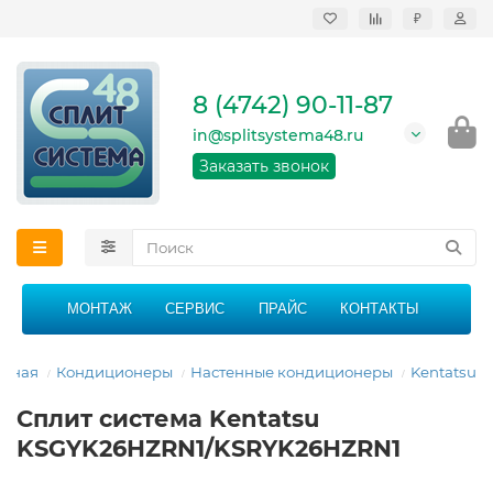
₽
Продажа, монтаж и
сервисное
обслуживание
8 (4742) 90-11-87
кондиционеров в
Липецке и Липецкой
in@splitsystema48.ru
области
График работы: 9:00 -
Заказать звонок
21:00 без перерыва и
выходных
МОНТАЖ
СЕРВИС
ПРАЙС
КОНТАКТЫ
авная
Кондиционеры
Настенные кондиционеры
Kentatsu
Сплит система Kentatsu
KSGYK26HZRN1/KSRYK26HZRN1