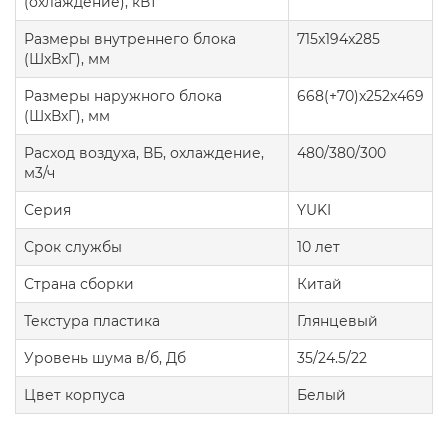
(охлаждение), кВт
Размеры внутреннего блока
715x194x285
(ШxВxГ), мм
Размеры наружного блока
668(+70)x252x469
(ШxВxГ), мм
Расход воздуха, ВБ, охлаждение,
480/380/300
м3/ч
Серия
YUKI
Срок службы
10 лет
Страна сборки
Китай
Текстура пластика
Глянцевый
Уровень шума в/б, Дб
35/24.5/22
Цвет корпуса
Белый