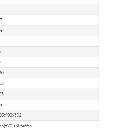
.7
.42
5
0
20
.03
.03
а
05x193x302
65(+70)x303x555