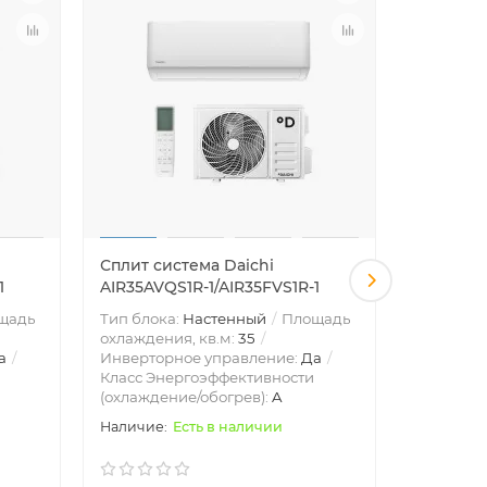
Сплит система Daichi
Сплит си
1
AIR35AVQS1R-1/AIR35FVS1R-1
ICE20AVQ
щадь
Тип блока:
Настенный
Площадь
Тип блок
охлаждения, кв.м:
35
охлажден
а
Инверторное управление:
Да
Инвертор
Класс Энергоэффективности
Класс Эн
(охлаждение/обогрев):
A
(охлажде
Есть в наличии