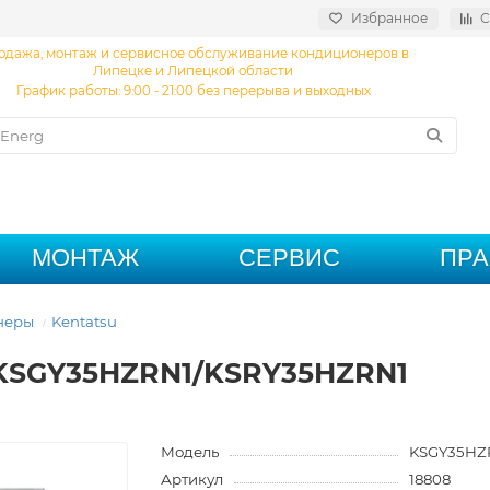
Избранное
С
одажа, монтаж и сервисное обслуживание кондиционеров в
Липецке и Липецкой области
График работы: 9:00 - 21:00 без перерыва и выходных
МОНТАЖ
СЕРВИС
ПР
неры
Kentatsu
 KSGY35HZRN1/KSRY35HZRN1
Модель
KSGY35HZ
Артикул
18808