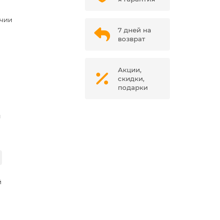
ичии
7 дней на
возврат
Акции,
скидки,
подарки
м
й