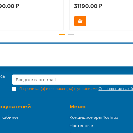
90.00 ₽
31190.00 ₽
есь
Я прочитал(а) и согласен(на) с условиями
Соглашение на об
окупателей
Меню
 кабинет
Кондиционеры Toshiba
Настенные