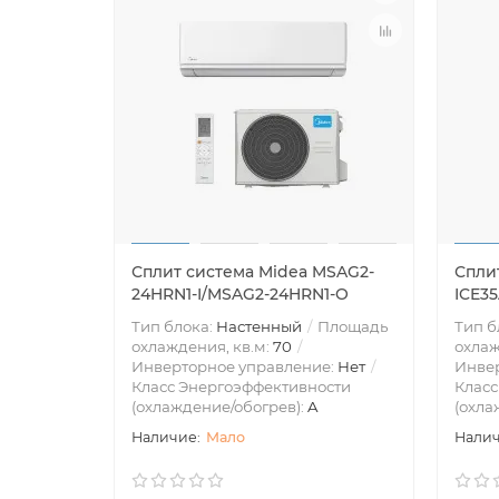
Сплит система Midea MSAG2-
Сплит
24HRN1-I/MSAG2-24HRN1-O
ICE35
Тип блока:
Настенный
Площадь
Тип б
охлаждения, кв.м:
70
охлаж
Инверторное управление:
Нет
Инве
Класс Энергоэффективности
Класс
(охлаждение/обогрев):
A
(охла
Мало