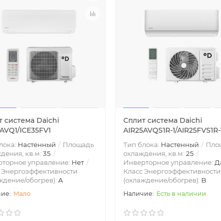
 система Daichi
Сплит система Daichi
AVQ1/ICE35FV1
AIR25AVQS1R-1/AIR25FVS1R-
лока:
Настенный
Площадь
Тип блока:
Настенный
Пло
дения, кв.м:
35
охлаждения, кв.м:
25
рторное управление:
Нет
Инверторное управление:
Д
 Энергоэффективности
Класс Энергоэффективности
ждение/обогрев):
A
(охлаждение/обогрев):
B
Мало
Есть в наличии