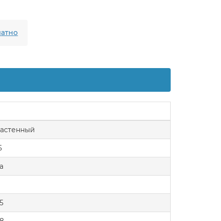
атно
астенный
5
а
.5