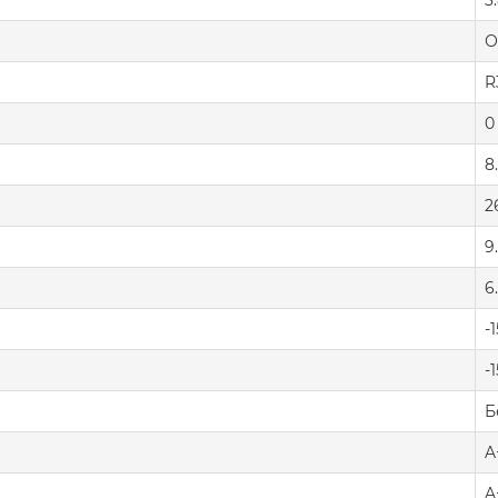
3
О
R
0
8
2
9
6
-
-
Б
A
A