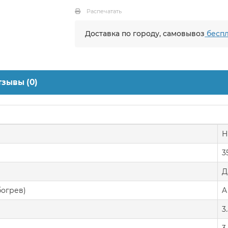
Распечатать
Доставка по городу, самовывоз
беспл
тзывы (0)
Н
3
Д
богрев)
A
3