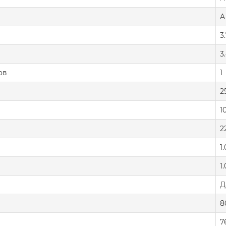
A
3
3
ов
1
2
1
2
1
1
Д
8
7