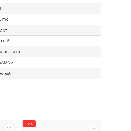
31
umo
 лет
итай
лянцевый
9/33/25
елый
- 2%