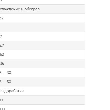
.8
хлаждение и обогрев
32
.7
6.7
.52
.35
15 — 30
15 — 50
ез доработки
++
+++