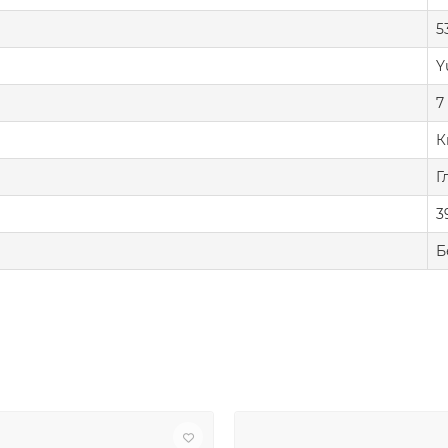
5
Y
7
К
Г
3
Б