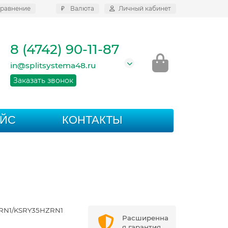
равнение
₽
Валюта
Личный кабинет
8 (4742) 90-11-87
in@splitsystema48.ru
Заказать звонок
АЙС
КОНТАКТЫ
RN1/KSRY35HZRN1
Расширенна
я гарантия