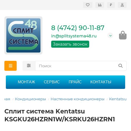
₽
Продажа, монтаж и
сервисное
обслуживание
8 (4742) 90-11-87
кондиционеров в
Липецке и Липецкой
in@splitsystema48.ru
области
График работы: 9:00 -
Заказать звонок
21:00 без перерыва и
выходных
МОНТАЖ
СЕРВИС
ПРАЙС
КОНТАКТЫ
авная
Кондиционеры
Настенные кондиционеры
Kentatsu
Сплит система Kentatsu
KSGKU26HZRN1W/KSRKU26HZRN1