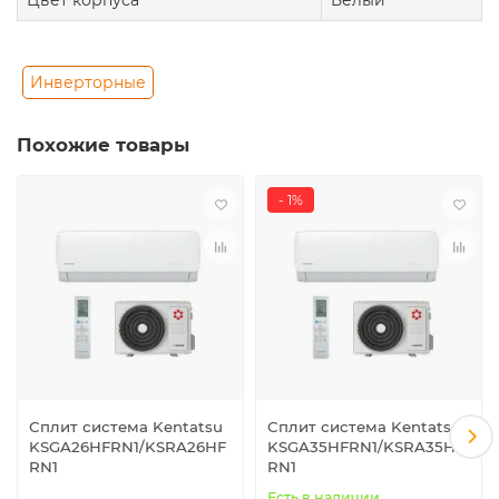
Цвет корпуса
Белый
Инверторные
Похожие товары
- 1%
Сплит система Kentatsu
Сплит система Kentatsu
KSGA26HFRN1/KSRA26HF
KSGA35HFRN1/KSRA35HF
RN1
RN1
Есть в наличии