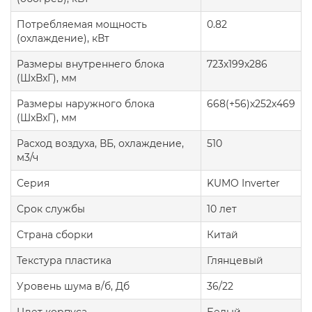
Потребляемая мощность
0.82
(охлаждение), кВт
Размеры внутреннего блока
723х199х286
(ШxВxГ), мм
Размеры наружного блока
668(+56)х252х469
(ШxВxГ), мм
Расход воздуха, ВБ, охлаждение,
510
м3/ч
Серия
KUMO Inverter
Срок службы
10 лет
Страна сборки
Китай
Текстура пластика
Глянцевый
Уровень шума в/б, Дб
36/22