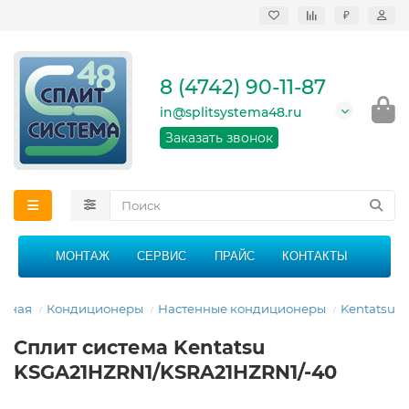
₽
Продажа, монтаж и
сервисное
обслуживание
8 (4742) 90-11-87
кондиционеров в
Липецке и Липецкой
in@splitsystema48.ru
области
График работы: 9:00 -
Заказать звонок
21:00 без перерыва и
выходных
МОНТАЖ
СЕРВИС
ПРАЙС
КОНТАКТЫ
авная
Кондиционеры
Настенные кондиционеры
Kentatsu
Сплит система Kentatsu
KSGA21HZRN1/KSRA21HZRN1/-40