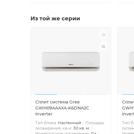
Из той же серии
Сплит система Gree
Спли
GWH09AAAXA-K6DNA2C
GWH1
Inverter
Inver
Тип блока:
Настенный
Площадь
Тип б
охлаждения, кв.м:
30 кв. м.
охлаж
Инверторное управление:
Да
Инве