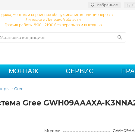
Избранное
С
одажа, монтаж и сервисное обслуживание кондиционеров в
Липецке и Липецкой области
График работы: 9:00 - 21:00 без перерыва и выходных
МОНТАЖ
СЕРВИС
ПР
неры
Gree
истема Gree GWH09AAAXA-K3NNA
Модель
GWH09AA