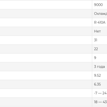
9000
Охлажд
R 410A
Нет
31
22
9
3 года
9.52
6.35
-7 — 24
18 — 43