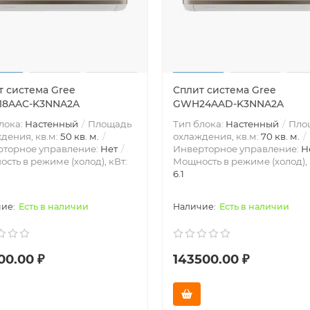
т система Gree
Сплит система Gree
8AAC-K3NNA2A
GWH24AAD-K3NNA2A
лока:
Настенный
Площадь
Тип блока:
Настенный
Пло
дения, кв.м:
50 кв. м.
охлаждения, кв.м:
70 кв. м.
рторное управление:
Нет
Инверторное управление:
Н
сть в режиме (холод), кВт:
Мощность в режиме (холод), 
6.1
Есть в наличии
Есть в наличии
00.00 ₽
143500.00 ₽