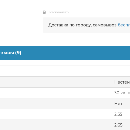
Распечатать
Доставка по городу, самовывоз
беспл
тзывы (9)
Насте
30 кв. м
Нет
2.55
2.65