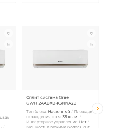
Сплит система Gree
Сплит с
GWH12AABXB-K3NNA2B
GWH18A
Тип блока:
Настенный
Площадь
Тип блок
охлаждения, кв.м:
35 кв. м.
охлажден
щадь
Инверторное управление:
Нет
Инвертор
Мощность в режиме (холод), кВт:
Мощность 
а