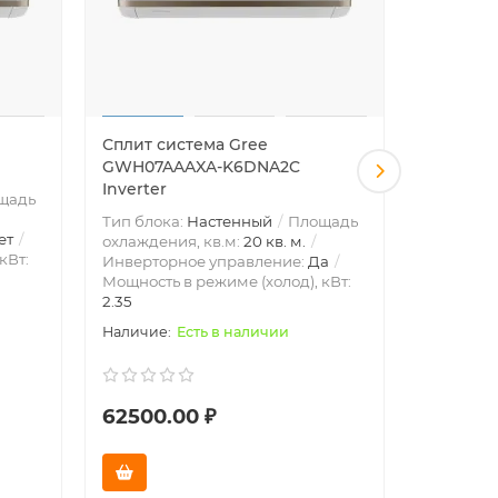
Сплит система Gree
Сплит с
GWH07AAAXA-K6DNA2C
GWH09A
Inverter
Inverter
щадь
Тип блока:
Настенный
Площадь
Тип блок
ет
охлаждения, кв.м:
20 кв. м.
охлажден
кВт:
Инверторное управление:
Да
Инвертор
Мощность в режиме (холод), кВт:
Мощность 
2.35
Есть в наличии
62500.00 ₽
42000.