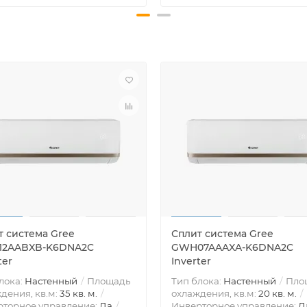
т система Gree
Сплит система Gree
2AABXB-K6DNA2C
GWH07AAAXA-K6DNA2C
ter
Inverter
лока:
Настенный
Площадь
Тип блока:
Настенный
Пло
дения, кв.м:
35 кв. м.
охлаждения, кв.м:
20 кв. м.
рторное управление:
Да
Инверторное управление:
Д