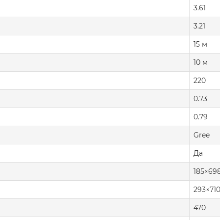
3.61
3.21
15 м
10 м
220
0.73
0.79
Gree
Да
185×69
293×71
470