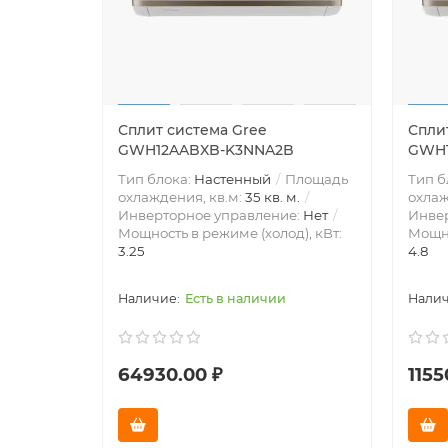
Сплит система Gree
Спли
GWH12AABXB-K3NNA2B
GWH1
Тип блока:
Настенный
Площадь
Тип б
охлаждения, кв.м:
35 кв. м.
охлаж
Инверторное управление:
Нет
Инве
Мощность в режиме (холод), кВт:
Мощно
3.25
4.8
Есть в наличии
64930.00 ₽
1155