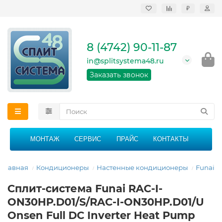
₽
Продажа, монтаж и
сервисное
обслуживание
8 (4742) 90-11-87
кондиционеров в
Липецке и Липецкой
in@splitsystema48.ru
области
График работы: 9:00 -
Заказать звонок
21:00 без перерыва и
выходных
МОНТАЖ
СЕРВИС
ПРАЙС
КОНТАКТЫ
Главная
Кондиционеры
Настенные кондиционеры
Funai
Сплит-система Funai RAC-I-
ON30HP.D01/S/RAC-I-ON30HP.D01/U
Onsen Full DC Inverter Heat Pump