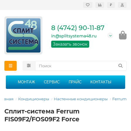
₽
Продажа, монтаж и
сервисное
обслуживание
8 (4742) 90-11-87
кондиционеров в
Липецке и Липецкой
in@splitsystema48.ru
области
График работы: 9:00 -
Заказать звонок
21:00 без перерыва и
выходных
МОНТАЖ
СЕРВИС
ПРАЙС
КОНТАКТЫ
лавная
Кондиционеры
Настенные кондиционеры
Ferrum
Сплит-система Ferrum
FIS09F2/FOS09F2 Force