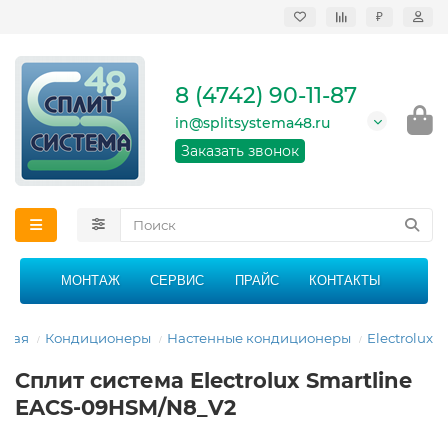
₽
Продажа, монтаж и
сервисное
обслуживание
8 (4742) 90-11-87
кондиционеров в
Липецке и Липецкой
in@splitsystema48.ru
области
График работы: 9:00 -
Заказать звонок
21:00 без перерыва и
выходных
МОНТАЖ
СЕРВИС
ПРАЙС
КОНТАКТЫ
вная
Кондиционеры
Настенные кондиционеры
Electrolux
Сплит система Electrolux Smartline
EACS-09HSM/N8_V2