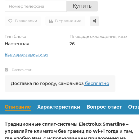
Купить
В закладки
В сравнение
Тип блока
Площадь охлаждения, кв.м
Настенная
26
Все характеристики
Распечатать
Доставка по городу, самовывоз
бесплатно
Описание
Характеристики
Вопрос-ответ
Отз
Традиционные сплит-системы
Electrolux
Smartline
–
управляйте климатом без границ по
Wi
-
Fi
тогда и там,
где удобно Вам, с использованием приложения на