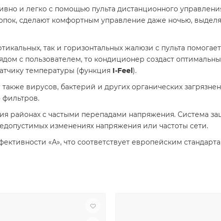
вно и легко с помощью пульта дистанционного управлени
опок, сделают комфортным управление даже ночью, выделя
икальных, так и горизонтальных жалюзи с пульта помогает
 рядом с пользователем, то кондиционер создаст оптимальн
датчику температуры (функция
I-Feel
).
 а также вирусов, бактерий и других органических загрязн
 фильтров.
ия районах с частыми перепадами напряжения. Система з
недопустимых изменениях напряжения или частоты сети.
ктивности «А», что соответствует европейским стандарта