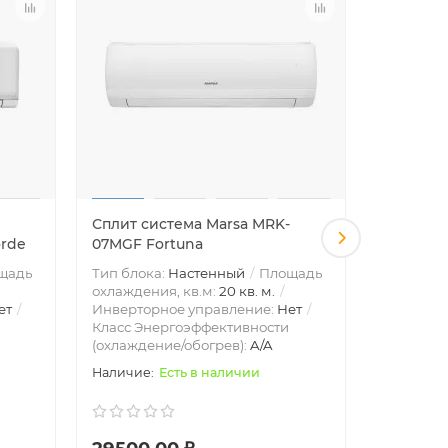
Сплит система Marsa MRK-
Сплит си
orde
07MGF Fortuna
09MGF F
щадь
Тип блока:
Настенный
Площадь
Тип блок
охлаждения, кв.м:
20 кв. м.
охлажден
ет
Инверторное управление:
Нет
Инвертор
Класс Энергоэффективности
Класс Эн
(охлаждение/обогрев):
A/A
(охлажде
Есть в наличии