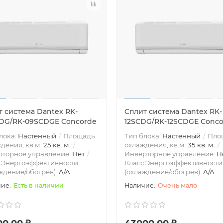
т система Dantex RK-
Сплит система Dantex RK-
DG/RK-09SCDGE Concorde
12SCDG/RK-12SCDGE Conc
лока:
Настенный
Площадь
Тип блока:
Настенный
Пло
дения, кв.м:
25 кв. м.
охлаждения, кв.м:
35 кв. м.
рторное управление:
Нет
Инверторное управление:
Н
 Энергоэффективности
Класс Энергоэффективности
ждение/обогрев):
A/A
(охлаждение/обогрев):
A/A
Есть в наличии
Очень мало