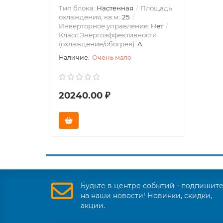
Тип блока:
Настенная
Площадь
охлаждения, кв.м:
25
Инверторное управление:
Нет
Класс Энергоэффективности
(охлаждение/обогрев):
A
Очень мало
20240.00 ₽
Будьте в центре событий - подпишит
на наши новости! Новинки, скидки,
акции.