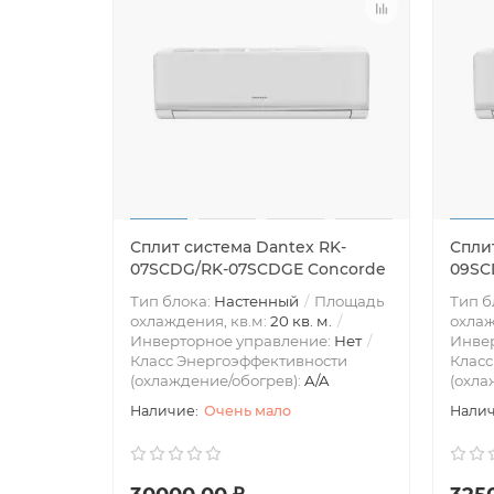
Сплит система Dantex RK-
Спли
07SCDG/RK-07SCDGE Concorde
09SC
Тип блока:
Настенный
Площадь
Тип б
охлаждения, кв.м:
20 кв. м.
охлаж
Инверторное управление:
Нет
Инве
Класс Энергоэффективности
Класс
(охлаждение/обогрев):
A/A
(охла
Очень мало