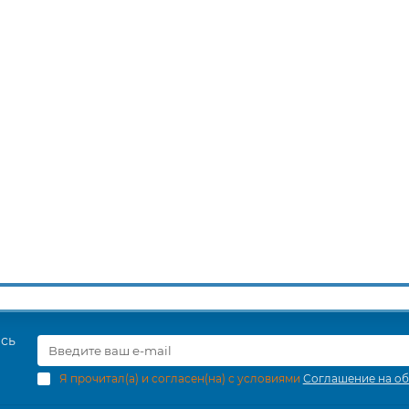
есь
Я прочитал(а) и согласен(на) с условиями
Соглашение на об