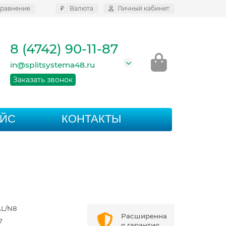
равнение
₽
Валюта
Личный кабинет
8 (4742) 90-11-87
in@splitsystema48.ru
Заказать звонок
АЙС
КОНТАКТЫ
AL/N8
Расширенна
7
я гарантия