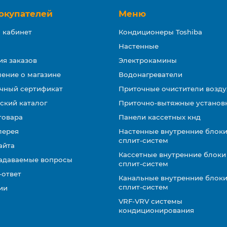
окупателей
Меню
 кабинет
Кондиционеры Toshiba
Настенные
ия заказов
Электрокамины
ение о магазине
Водонагреватели
чный сертификат
Приточные очистители возду
ский каталог
Приточно-вытяжные установ
товара
Панели кассетных кнд
лерея
Настенные внутренние блоки
сплит-систем
айта
Кассетные внутренние блоки
задаваемые вопросы
сплит-систем
-ответ
Канальные внутренние блоки
сплит-систем
ии
VRF-VRV системы
кондиционирования