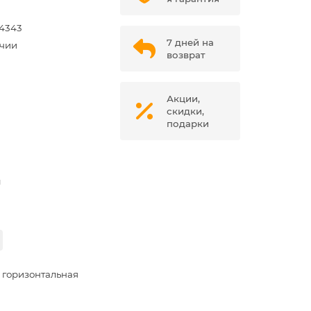
4343
7 дней на
ичии
возврат
Акции,
скидки,
подарки
м
 горизонтальная