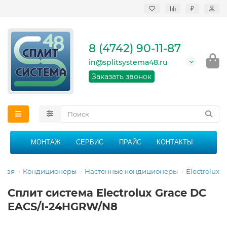
₽
Продажа, монтаж и
сервисное
обслуживание
8 (4742) 90-11-87
кондиционеров в
Липецке и Липецкой
in@splitsystema48.ru
области
График работы: 9:00 -
Заказать звонок
21:00 без перерыва и
выходных
МОНТАЖ
СЕРВИС
ПРАЙС
КОНТАКТЫ
вная
Кондиционеры
Настенные кондиционеры
Electrolux
Сплит система Electrolux Grace DC
EACS/I-24HGRW/N8