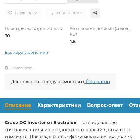
В закладки
В сравнение
Площадь охлаждения, кв.м
Мощность в режиме (холод),
кВт
70
7.5
Все характеристики
Распечатать
Доставка по городу, самовывоз
бесплатно
Описание
Характеристики
Вопрос-ответ
Отз
Grace DC Inverter от Electrolux
— это идеальное
сочетание стиля и передовых технологий для вашего
комфорта. Наслаждайтесь эффективным охлаждением