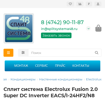
₽
Продажа, монтаж и
сервисное
обслуживание
8 (4742) 90-11-87
кондиционеров в
Липецке и Липецкой
in@splitsystema48.ru
области
График работы: 9:00 -
Заказать звонок
21:00 без перерыва и
выходных
МОНТАЖ
СЕРВИС
ПРАЙС
КОНТАКТЫ
вная
Кондиционеры
Настенные кондиционеры
Electrolux
Сплит система Electrolux Fusion 2.0
Super DC Inverter EACS/I-24HF2/N8