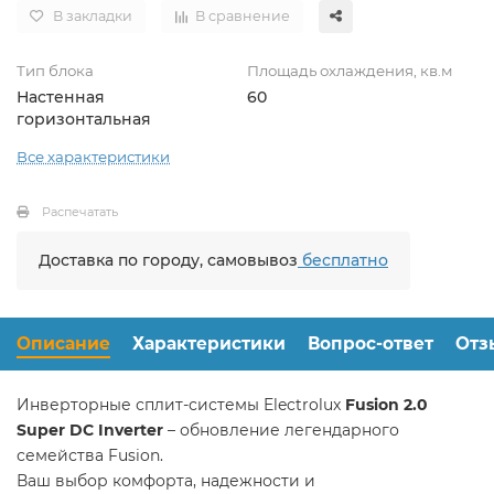
В закладки
В сравнение
Тип блока
Площадь охлаждения, кв.м
Настенная
60
горизонтальная
Все характеристики
Распечатать
Доставка по городу, самовывоз
бесплатно
Описание
Характеристики
Вопрос-ответ
Отз
Инверторные сплит-системы Electrolux
Fusion 2.0
Super DC Inverter
– обновление легендарного
семейства Fusion.
Ваш выбор комфорта, надежности и