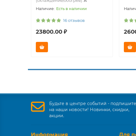
(охлаждение/обогрев):
A
Есть в наличии
16 отзывов
23800.00 ₽
260
Будьте в центре событий - подпишит
на наши новости! Новинки, скидки,
акции.
Информация
Для п