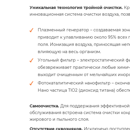
Уникальная технология тройной очистки.
Кро
инновационная система очистки воздуха, поз
Плазменный генератор – создаваемая зон
приводит к улавливанию около 95% всех 
поля. Ионизация воздуха, приносящая н
влияющую на весь организм.
Угольный фильтр – электростатический фи
обезвреживает практически любые химиче
выходит очищенным от мельчайших инор
Фотокаталитический нанофильтр – окончат
Нано частица TIO2 (диоксид титана) обес
Самоочистка.
Для поддержания эффективной р
обслуживания встроена система очистки кон
жирового и пыльного слоя.
Отсутствие сквозняков.
Исключено поступлен