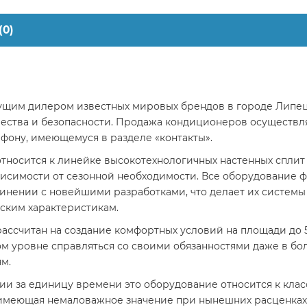
(0)
ущим дилером известных мировых брендов в городе Липец
чества и безопасности. Продажа кондиционеров осуществл
фону, имеющемуся в разделе «контакты».
тносится к линейке высокотехнологичных настенных сплит
ависимости от сезонной необходимости. Все оборудование
динении с новейшими разработками, что делает их систем
ским характеристикам.
ссчитан на создание комфортных условий на площади до 53
ом уровне справляться со своими обязанностями даже в б
м.
ии за единицу времени это оборудование относится к клас
 имеющая немаловажное значение при нынешних расценках