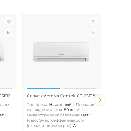
65F12
Сплит система Centek CT-65F18
Сплит си
щадь
Тип блока:
Настенный
Площадь
Тип блок
охлаждения, кв.м:
50 кв. м.
охлажден
ет
Инверторное управление:
Нет
Инвертор
Класс Энергоэффективности
Класс Эн
(охлаждение/обогрев):
A
(охлажде