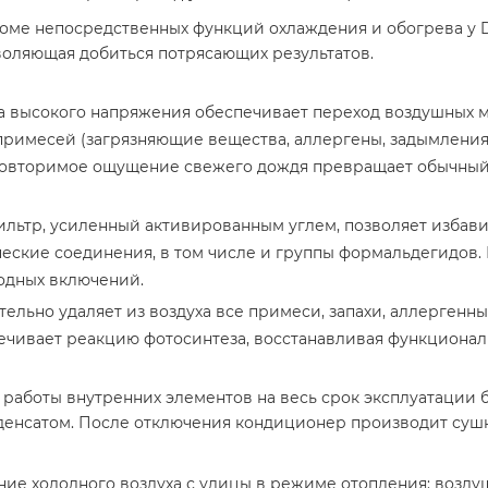
ме непосредственных функций охлаждения и обогрева у Da
воляющая добиться потрясающих результатов.
а высокого напряжения обеспечивает переход воздушных ма
примесей (загрязняющие вещества, аллергены, задымления
еповторимое ощущение свежего дождя превращает обычный
льтр, усиленный активированным углем, позволяет избавит
ские соединения, в том числе и группы формальдегидов. 
одных включений.
ельно удаляет из воздуха все примеси, запахи, аллергенны
печивает реакцию фотосинтеза, восстанавливая функционал 
аботы внутренних элементов на весь срок эксплуатации 
денсатом. После отключения кондиционер производит сушк
ие холодного воздуха с улицы в режиме отопления: возду