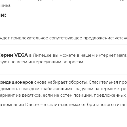
ника.
и:
ас ждет привлекательное сопутствующее предложение: уста
 Серии VEGA
в Липецке вы можете в нашем интернет мага
тируют по всем интересующим вопросам.
кондиционеров
снова набирает обороты. Спасительная пр
димость с каждым «набежавшим» градусом на термометре. 
риант из десятков, если не сотен позиций, предложенных
компании Dantex – в сплит-системах от британского гиган