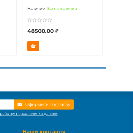
Есть в наличии
48500.00 ₽
59000.
Оформить подписку
работку персональных данных
Наши контакты