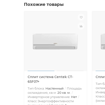
Похожие товары
Сплит система Centek CT-
Спли
65F07+
Тип б
охлаж
Тип блока:
Настенный
Площадь
Инве
охлаждения, кв.м:
20 кв. м.
Класс
Инверторное управление:
Нет
(охла
Класс Энергоэффективности