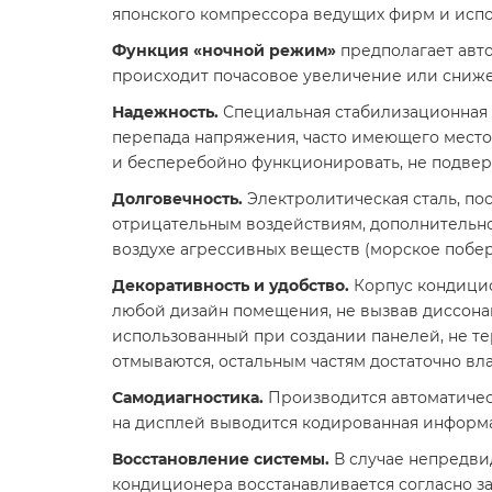
японского компрессора ведущих фирм и испол
Функция «ночной режим»
предполагает авт
происходит почасовое увеличение или снижени
Надежность.
Специальная стабилизационная с
перепада напряжения, часто имеющего место в
и бесперебойно функционировать, не подверг
Долговечность.
Электролитическая сталь, п
отрицательным воздействиям, дополнительн
воздухе агрессивных веществ (морское побе
Декоративность и удобство.
Корпус кондицио
любой дизайн помещения, не вызвав диссонан
использованный при создании панелей, не те
отмываются, остальным частям достаточно вл
Самодиагностика.
Производится автоматичес
на дисплей выводится кодированная информа
Восстановление системы.
В случае непредви
кондиционера восстанавливается согласно за