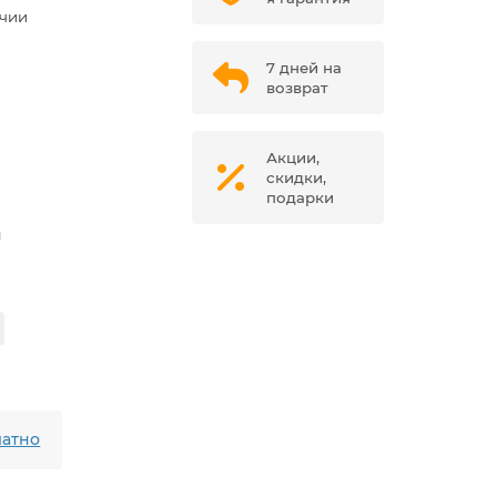
ичии
7 дней на
возврат
Акции,
скидки,
подарки
м
атно