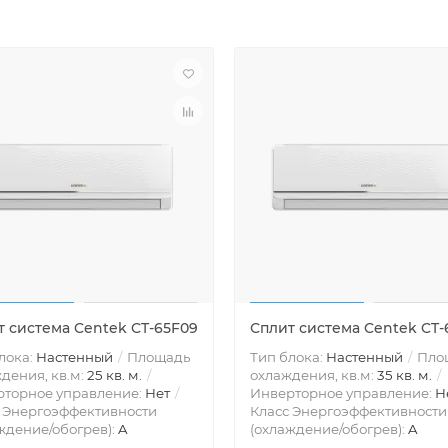
т система Centek CT-65F09
Сплит система Centek CT-
лока:
Настенный
Площадь
Тип блока:
Настенный
Пло
дения, кв.м:
25 кв. м.
охлаждения, кв.м:
35 кв. м.
рторное управление:
Нет
Инверторное управление:
Н
 Энергоэффективности
Класс Энергоэффективности
ждение/обогрев):
A
(охлаждение/обогрев):
A