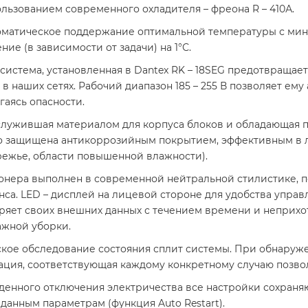
ьзованием современного охладителя – фреона R – 410А.
оматическое поддержание оптимальной температуры с ми
е (в зависимости от задачи) на 1°С.
истема, установленная в Dantex RK – 18SEG предотвращае
 наших сетях. Рабочий диапазон 185 – 255 В позволяет ем
аясь опасности.
ослужившая материалом для корпуса блоков и обладающая
о защищена антикоррозийным покрытием, эффективным в 
режье, области повышенной влажности).
нера выполнен в современной нейтральной стилистике, п
са. LED – дисплей на лицевой стороне для удобства управ
ряет своих внешних данных с течением времени и неприхо
ажной уборки.
кое обследование состояния сплит системы. При обнаруже
ция, соответствующая каждому конкретному случаю позво
денного отключения электричества все настройки сохраняю
данным параметрам (функция Auto Restart).