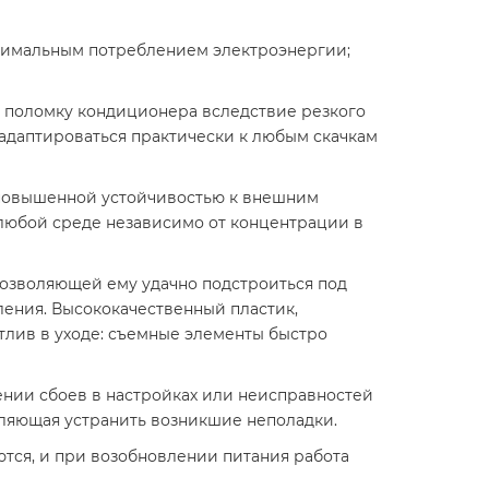
нимальным потреблением электроэнергии;
т поломку кондиционера вследствие резкого
у адаптироваться практически к любым скачкам
 повышенной устойчивостью к внешним
любой среде независимо от концентрации в
озволяющей ему удачно подстроиться под
ления. Высококачественный пластик,
тлив в уходе: съемные элементы быстро
нии сбоев в настройках или неисправностей
ляющая устранить возникшие неполадки.
тся, и при возобновлении питания работа