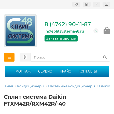
₽
Продажа, монтаж и
сервисное
обслуживание
8 (4742) 90-11-87
кондиционеров в
Липецке и Липецкой
in@splitsystema48.ru
области
График работы: 9:00 -
Заказать звонок
21:00 без перерыва и
выходных
МОНТАЖ
СЕРВИС
ПРАЙС
КОНТАКТЫ
Главная
Кондиционеры
Настенные кондиционеры
Daikin
Сплит система Daikin
FTXM42R/RXM42R/-40