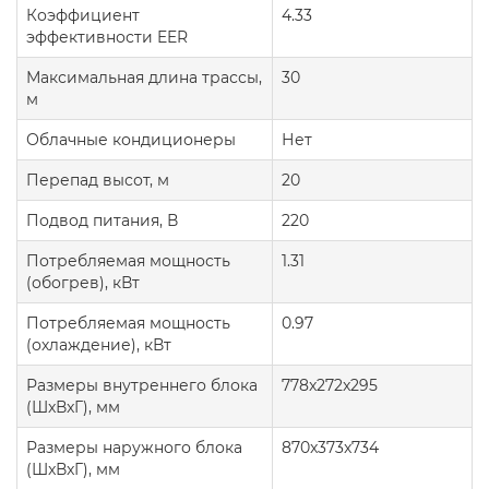
Коэффициент
4.33
эффективности EER
Максимальная длина трассы,
30
м
Облачные кондиционеры
Нет
Перепад высот, м
20
Подвод питания, В
220
Потребляемая мощность
1.31
(обогрев), кВт
Потребляемая мощность
0.97
(охлаждение), кВт
Размеры внутреннего блока
778x272x295
(ШxВxГ), мм
Размеры наружного блока
870x373x734
(ШxВxГ), мм