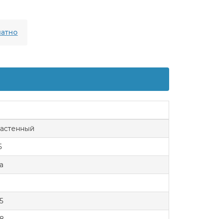
атно
астенный
5
а
.5