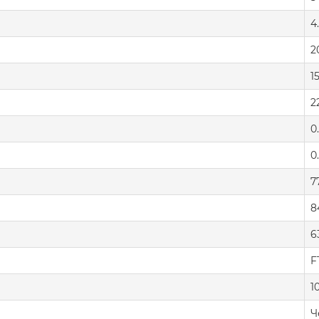
4
2
1
2
0
0
7
8
6
F
1
Ч