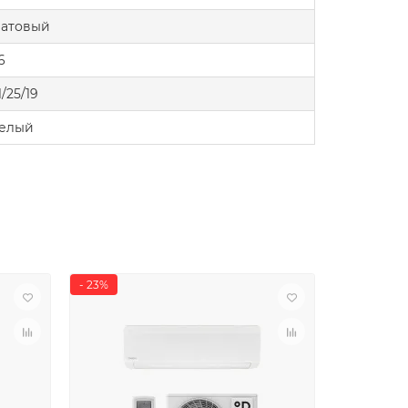
атовый
6
1/25/19
елый
- 23%
- 18%