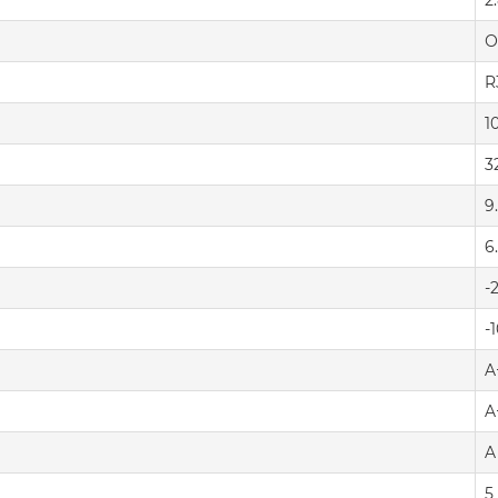
2
О
R
1
3
9
6
-
-
A
A
A
5