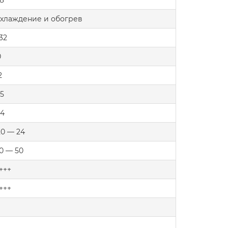
.8
хлаждение и обогрев
32
0
2
.5
.4
20 — 24
10 — 50
+++
+++