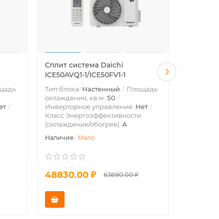
Сплит система Daichi
Сплит си
ICE50AVQ1-1/ICE50FV1-1
KSGTI50
щадь
Тип блока:
Настенный
Площадь
Тип блок
охлаждения, кв.м:
50
охлажден
ет
Инверторное управление:
Нет
Инвертор
Класс Энергоэффективности
Класс Эн
(охлаждение/обогрев):
A
(охлажде
Мало
48830.00 ₽
59660.
63690.00 ₽