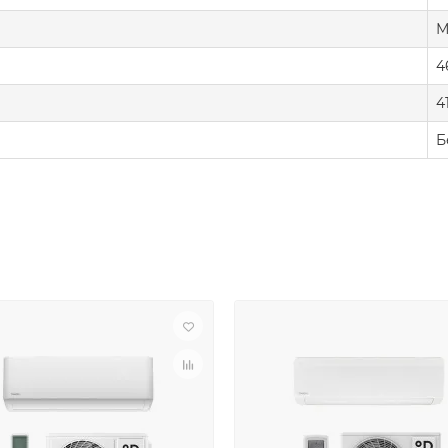
М
4
4
Б