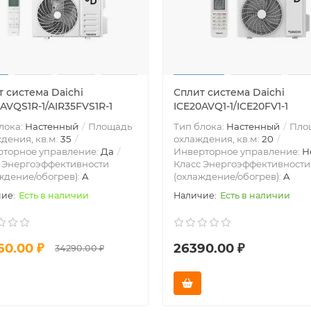
 система Daichi
Сплит система Daichi
AVQS1R-1/AIR35FVS1R-1
ICE20AVQ1-1/ICE20FV1-1
лока:
Настенный
Площадь
Тип блока:
Настенный
Пло
дения, кв.м:
35
охлаждения, кв.м:
20
рторное управление:
Да
Инверторное управление:
Н
 Энергоэффективности
Класс Энергоэффективности
ждение/обогрев):
A
(охлаждение/обогрев):
A
Есть в наличии
Есть в наличии
60.00 ₽
26390.00 ₽
34290.00 ₽