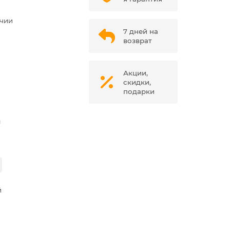
ичии
7 дней на
возврат
Акции,
скидки,
подарки
м
й