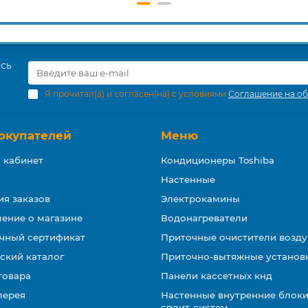
есь
Я прочитал(а) и согласен(на) с условиями
Соглашение на об
окупателей
Меню
 кабинет
Кондиционеры Toshiba
Настенные
ия заказов
Электрокамины
ение о магазине
Водонагреватели
чный сертификат
Приточные очистители возду
ский каталог
Приточно-вытяжные установ
товара
Панели кассетных кнд
лерея
Настенные внутренние блоки
сплит-систем