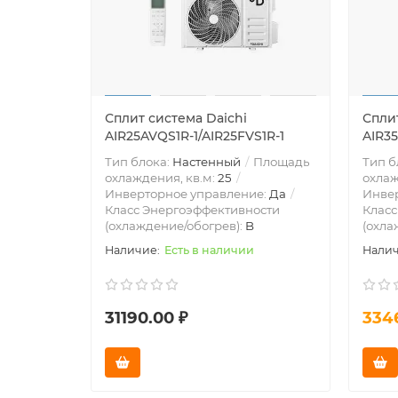
Сплит система Daichi
Сплит
AIR25AVQS1R-1/AIR25FVS1R-1
AIR35
Тип блока:
Настенный
Площадь
Тип б
охлаждения, кв.м:
25
охлаж
Инверторное управление:
Да
Инве
Класс Энергоэффективности
Класс
(охлаждение/обогрев):
B
(охла
Есть в наличии
31190.00 ₽
334