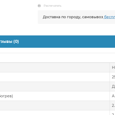
Распечатать
Доставка по городу, самовывоз
беспл
тзывы (0)
Н
2
Д
богрев)
A
2