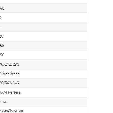
.46
0
5
20
.56
.56
78x272x295
40x350x553
30/342/246
TXM Perfera
0 лет
ехия/Турция