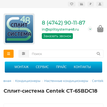
₽
Продажа, монтаж и
сервисное
обслуживание
8 (4742) 90-11-87
кондиционеров в
Липецке и Липецкой
in@splitsystema48.ru
области
График работы: 9:00 -
Заказать звонок
21:00 без перерыва и
выходных
МОНТАЖ
СЕРВИС
ПРАЙС
КОНТАКТЫ
лавная
Кондиционеры
Настенные кондиционеры
Centek
Сплит-система Centek CT-65BDC18