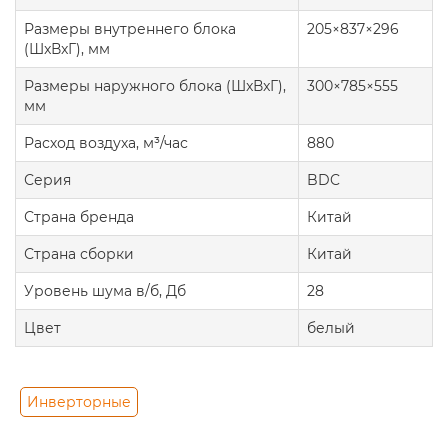
Размеры внутреннего блока
205×837×296
(ШxВxГ), мм
Размеры наружного блока (ШxВxГ),
300×785×555
мм
Расход воздуха, м³/час
880
Серия
BDC
Страна бренда
Китай
Страна сборки
Китай
Уровень шума в/б, Дб
28
Цвет
белый
Инверторные