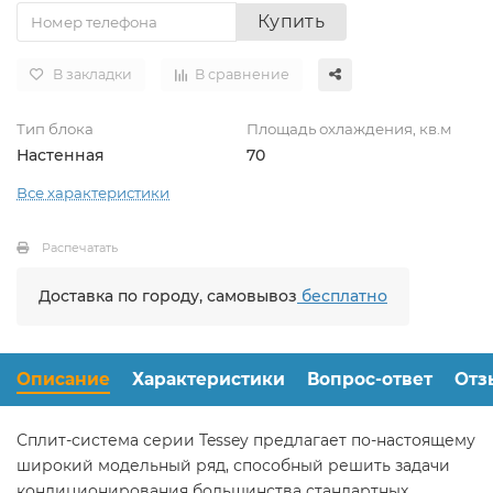
Купить
В закладки
В сравнение
Тип блока
Площадь охлаждения, кв.м
Настенная
70
Все характеристики
Распечатать
Доставка по городу, самовывоз
бесплатно
Описание
Характеристики
Вопрос-ответ
Отз
Сплит-система серии Tessey предлагает по-настоящему
широкий модельный ряд, способный решить задачи
кондиционирования большинства стандартных