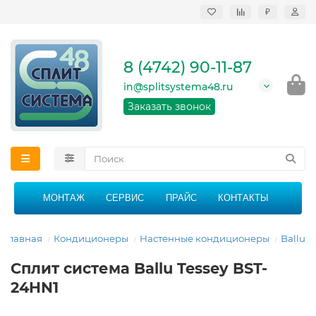
₽
Продажа, монтаж и
сервисное
обслуживание
8 (4742) 90-11-87
кондиционеров в
Липецке и Липецкой
in@splitsystema48.ru
области
График работы: 9:00 -
Заказать звонок
21:00 без перерыва и
выходных
МОНТАЖ
СЕРВИС
ПРАЙС
КОНТАКТЫ
Главная
Кондиционеры
Настенные кондиционеры
Ballu
Сплит система Ballu Tessey BST-
24HN1