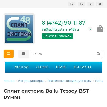
₽
Продажа, монтаж и
сервисное
обслуживание
8 (4742) 90-11-87
кондиционеров в
Липецке и Липецкой
in@splitsystema48.ru
области
График работы: 9:00 -
Заказать звонок
21:00 без перерыва и
выходных
МОНТАЖ
СЕРВИС
ПРАЙС
КОНТАКТЫ
Главная
Кондиционеры
Настенные кондиционеры
Ballu
Сплит система Ballu Tessey BST-
07HN1