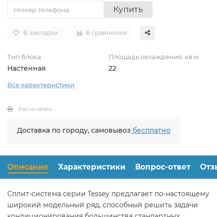
Купить
В закладки
В сравнение
Тип блока
Площадь охлаждения, кв.м
Настенная
22
Все характеристики
Распечатать
Доставка по городу, самовывоз
бесплатно
Описание
Характеристики
Вопрос-ответ
Отз
Сплит-система серии Tessey предлагает по-настоящему
широкий модельный ряд, способный решить задачи
кондиционирования большинства стандартных