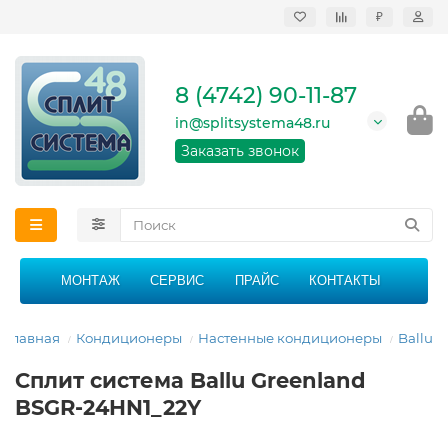
₽
Продажа, монтаж и
сервисное
обслуживание
8 (4742) 90-11-87
кондиционеров в
Липецке и Липецкой
in@splitsystema48.ru
области
График работы: 9:00 -
Заказать звонок
21:00 без перерыва и
выходных
МОНТАЖ
СЕРВИС
ПРАЙС
КОНТАКТЫ
Главная
Кондиционеры
Настенные кондиционеры
Ballu
Сплит система Ballu Greenland
BSGR-24HN1_22Y