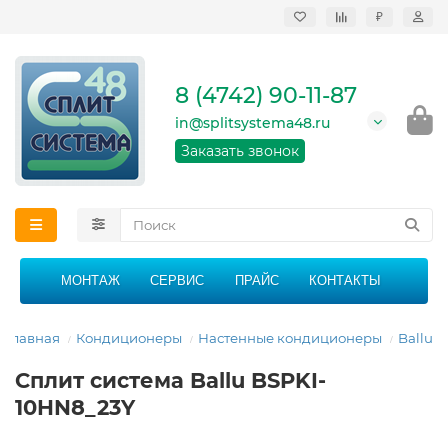
₽
Продажа, монтаж и
сервисное
обслуживание
8 (4742) 90-11-87
кондиционеров в
Липецке и Липецкой
in@splitsystema48.ru
области
График работы: 9:00 -
Заказать звонок
21:00 без перерыва и
выходных
МОНТАЖ
СЕРВИС
ПРАЙС
КОНТАКТЫ
Главная
Кондиционеры
Настенные кондиционеры
Ballu
Сплит система Ballu BSPKI-
10HN8_23Y