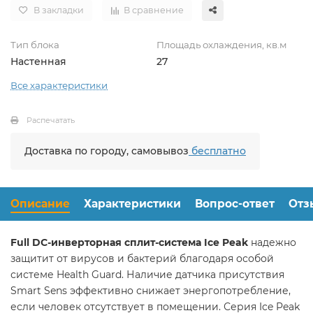
В закладки
В сравнение
Тип блока
Площадь охлаждения, кв.м
Настенная
27
Все характеристики
Распечатать
Доставка по городу, самовывоз
бесплатно
Описание
Характеристики
Вопрос-ответ
Отз
Full DC-инверторная сплит-система Ice Peak
надежно
защитит от вирусов и бактерий благодаря особой
системе Health Guard. Наличие датчика присутствия
Smart Sens эффективно снижает энергопотребление,
если человек отсутствует в помещении. Серия Ice Peak