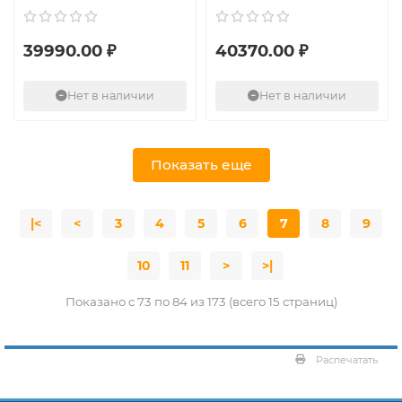
39990.00 ₽
40370.00 ₽
Нет в наличии
Нет в наличии
Показать еще
|<
<
3
4
5
6
7
8
9
10
11
>
>|
Показано с 73 по 84 из 173 (всего 15 страниц)
Распечатать