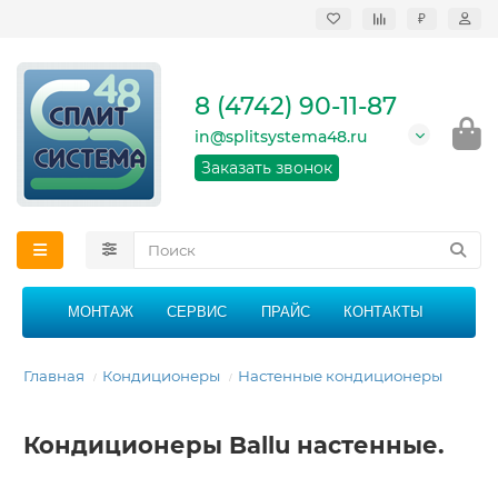
₽
Продажа, монтаж и
сервисное
обслуживание
8 (4742) 90-11-87
кондиционеров в
Липецке и Липецкой
in@splitsystema48.ru
области
График работы: 9:00 -
Заказать звонок
21:00 без перерыва и
выходных
МОНТАЖ
СЕРВИС
ПРАЙС
КОНТАКТЫ
Главная
Кондиционеры
Настенные кондиционеры
Кондиционеры Ballu настенные.