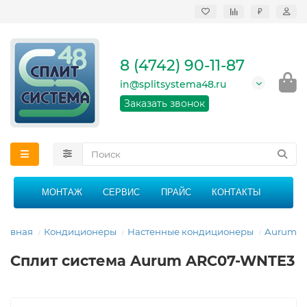
₽
Продажа, монтаж и
сервисное
обслуживание
8 (4742) 90-11-87
кондиционеров в
Липецке и Липецкой
in@splitsystema48.ru
области
График работы: 9:00 -
Заказать звонок
21:00 без перерыва и
выходных
МОНТАЖ
СЕРВИС
ПРАЙС
КОНТАКТЫ
Главная
Кондиционеры
Настенные кондиционеры
Aurum
Сплит система Aurum ARC07-WNTE3