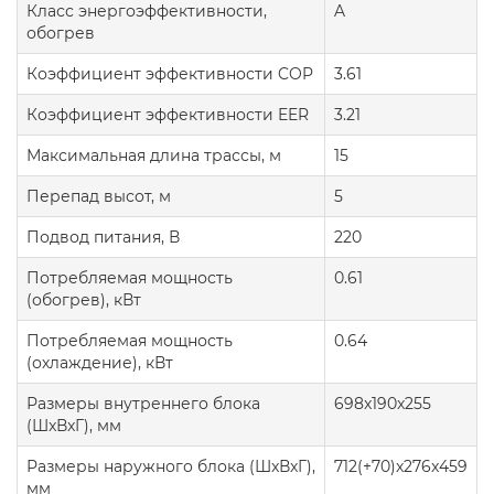
Класс энергоэффективности,
A
обогрев
Коэффициент эффективности COP
3.61
Коэффициент эффективности EER
3.21
Максимальная длина трассы, м
15
Перепад высот, м
5
Подвод питания, В
220
Потребляемая мощность
0.61
(обогрев), кВт
Потребляемая мощность
0.64
(охлаждение), кВт
Размеры внутреннего блока
698x190x255
(ШxВxГ), мм
Размеры наружного блока (ШxВxГ),
712(+70)x276x459
мм