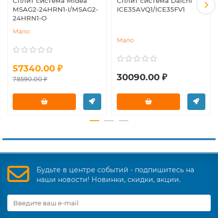
Сплит система Midea
Сплит система Daichi
MSAG2-24HRN1-I/MSAG2-
ICE35AVQ1/ICE35FV1
24HRN1-O
Мало
Мало
57340.00 ₽
30090.00 ₽
78590.00 ₽
Будьте в центре событий - подпишитесь на
наши новости! Новинки, скидки, акции.