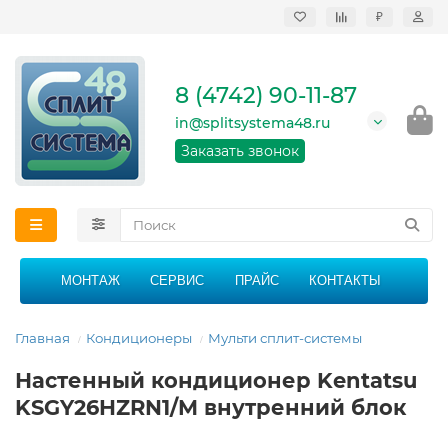
₽
Продажа, монтаж и
сервисное
обслуживание
8 (4742) 90-11-87
кондиционеров в
Липецке и Липецкой
in@splitsystema48.ru
области
График работы: 9:00 -
Заказать звонок
21:00 без перерыва и
выходных
МОНТАЖ
СЕРВИС
ПРАЙС
КОНТАКТЫ
Главная
Кондиционеры
Мульти сплит-системы
Настенный кондиционер Kentatsu
KSGY26HZRN1/M внутренний блок