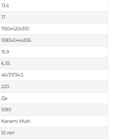
13.6
17
1150x420x310
1083x244x336
15.9
6.35
46/37/34.5
220
Да
1090
Kanami Multi
10 лет