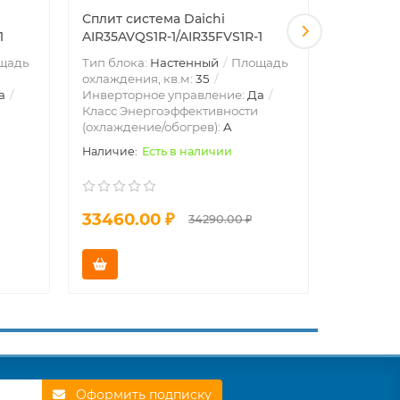
Сплит система Daichi
Сплит си
1
AIR35AVQS1R-1/AIR35FVS1R-1
ICE20AVQ
щадь
Тип блока:
Настенный
Площадь
Тип блок
охлаждения, кв.м:
35
охлажден
а
Инверторное управление:
Да
Инвертор
Класс Энергоэффективности
Класс Эн
(охлаждение/обогрев):
A
(охлажде
Есть в наличии
33460.00 ₽
26390.
34290.00 ₽
Оформить подписку