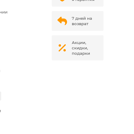
ичии
7 дней на
возврат
Акции,
скидки,
подарки
м
й