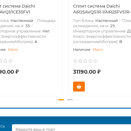
 система Daichi
Сплит система Daichi
AVQ1/ICE35FV1
AIR25AVQS1R-1/AIR25FVS1R-
лока:
Настенный
Площадь
Тип блока:
Настенный
Пло
дения, кв.м:
35
охлаждения, кв.м:
25
рторное управление:
Нет
Инверторное управление:
Д
 Энергоэффективности
Класс Энергоэффективности
ждение/обогрев):
A
(охлаждение/обогрев):
B
Мало
Мало
90.00 ₽
31190.00 ₽
есь