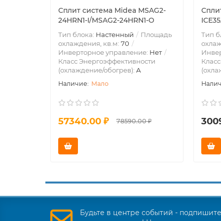
Сплит система Midea MSAG2-
Сплит
24HRN1-I/MSAG2-24HRN1-O
ICE35
Тип блока:
Настенный
Площадь
Тип б
охлаждения, кв.м:
70
охлаж
Инверторное управление:
Нет
Инве
Класс Энергоэффективности
Класс
(охлаждение/обогрев):
A
(охла
Мало
57340.00 ₽
300
78590.00 ₽
Будьте в центре событий - подпишит