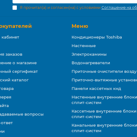
Я прочитал(а) и согласен(на) с условиями
Соглашение на об
окупателей
Меню
 кабинет
Кондиционеры Toshiba
Настенные
ия заказов
Электрокамины
ение о магазине
Водонагреватели
чный сертификат
Приточные очистители возду
ский каталог
Приточно-вытяжные установ
товара
Панели кассетных кнд
лерея
Настенные внутренние блоки
сплит-систем
айта
Кассетные внутренние блоки
задаваемые вопросы
сплит-систем
-ответ
Канальные внутренние блоки
сплит-систем
ии