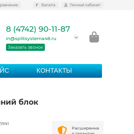
равнение
₽
Валюта
Личный кабинет
8 (4742) 90-11-87
in@splitsystema48.ru
Заказать звонок
АЙС
КОНТАКТЫ
нний блок
ZRN1
Расширенна
я гарантия