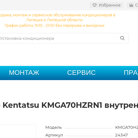
Избранное
С
одажа, монтаж и сервисное обслуживание кондиционеров в
Липецке и Липецкой области
График работы: 9:00 - 21:00 без перерыва и выходных
МОНТАЖ
СЕРВИС
ПР
ы
 Kentatsu KMGA70HZRN1 внутре
Модель
KMGA70H
Артикул
24347