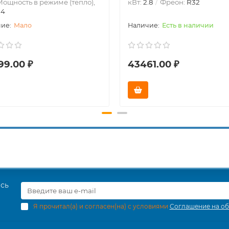
ощность в режиме (тепло),
кВт:
2.8
Фреон:
R32
.4
Мало
Есть в наличии
99.00 ₽
43461.00 ₽
есь
Я прочитал(а) и согласен(на) с условиями
Соглашение на об