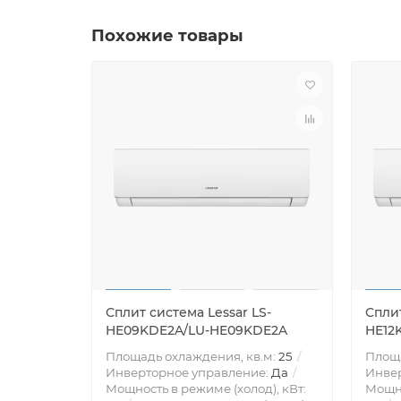
Похожие товары
Сплит система Lessar LS-
Сплит
HE09KDE2A/LU-HE09KDE2A
HE12
Площадь охлаждения, кв.м:
25
Площа
Инверторное управление:
Да
Инве
Мощность в режиме (холод), кВт:
Мощно