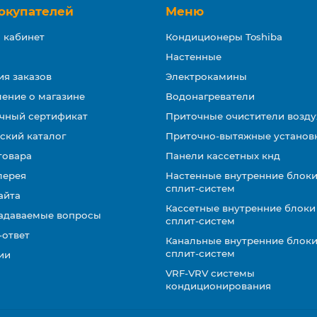
окупателей
Меню
 кабинет
Кондиционеры Toshiba
Настенные
ия заказов
Электрокамины
ение о магазине
Водонагреватели
чный сертификат
Приточные очистители возду
ский каталог
Приточно-вытяжные установ
товара
Панели кассетных кнд
лерея
Настенные внутренние блоки
сплит-систем
айта
Кассетные внутренние блоки
задаваемые вопросы
сплит-систем
-ответ
Канальные внутренние блоки
сплит-систем
ии
VRF-VRV системы
кондиционирования