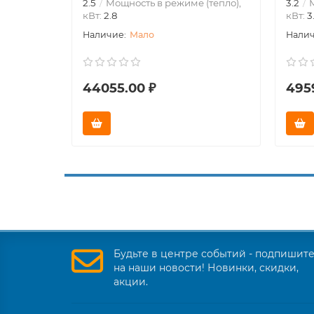
2.5
Мощность в режиме (тепло),
3.2
М
кВт:
2.8
кВт:
3
Мало
44055.00 ₽
495
Будьте в центре событий - подпишит
на наши новости! Новинки, скидки,
акции.