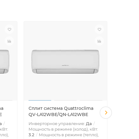
ma
Сплит система Quattroclima
Сплит с
E
QV-LA12WBE/QN-LA12WBE
07HRN8-
а
Инверторное управление:
Да
Тип блок
кВт:
Мощность в режиме (холод), кВт:
охлажден
ло),
3.2
Мощность в режиме (тепло),
Инвертор