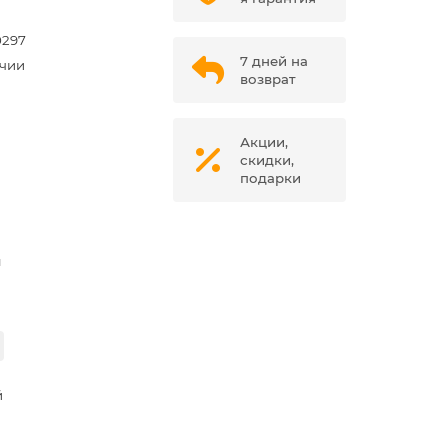
0297
7 дней на
ичии
возврат
Акции,
скидки,
подарки
м
й