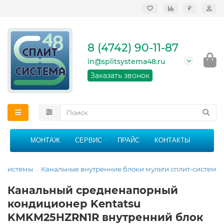
₽
Продажа, монтаж и
сервисное
обслуживание
8 (4742) 90-11-87
кондиционеров в
Липецке и Липецкой
in@splitsystema48.ru
области
График работы: 9:00 -
Заказать звонок
21:00 без перерыва и
выходных
МОНТАЖ
СЕРВИС
ПРАЙС
КОНТАКТЫ
т-системы
Канальные внутренние блоки мульти сплит-систем
Канальный средненапорный
кондиционер Kentatsu
KMKM25HZRN1R внутренний блок