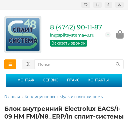
₽
Продажа, монтаж и
сервисное
обслуживание
8 (4742) 90-11-87
кондиционеров в
Липецке и Липецкой
in@splitsystema48.ru
области
График работы: 9:00 -
Заказать звонок
21:00 без перерыва и
выходных
МОНТАЖ
СЕРВИС
ПРАЙС
КОНТАКТЫ
Главная
Кондиционеры
Мульти сплит-системы
Блок внутренний Electrolux EACS/I-
09 HM FMI/N8_ERP/in сплит-системы