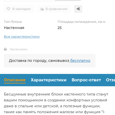
В закладки
В сравнение
Тип блока
Площадь охлаждения, кв.м
Настенная
25
Все характеристики
Распечатать
Доставка по городу, самовывоз
бесплатно
Описание
Характеристики
Вопрос-ответ
Отз
Бесшумные внутренние блоки настенного типа станут
вашим помощником в создании комфортных условий
даже в спальне или детской, а полезные функции,
такие как память положения жалюзи или функция "I-