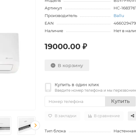
Модель
BSYI-FM/i
Артикул
НС-168376
Производитель
Ballu
EAN
466029479
Наличие
Нет в нал
19000.00 ₽
В корзину
Купить в один клик
Введите номер телефона и мы перезвони
Купить
В закладки
В сравнение
Тип блока
Настенная