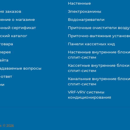
Настенные
ия заказов
Электрокамины
ение о магазине
Водонагреватели
чный сертификат
Приточные очистители возду
ский каталог
Приточно-вытяжные установ
товара
Панели кассетных кнд
лерея
Настенные внутренние блоки
сплит-систем
айта
Кассетные внутренние блоки
задаваемые вопросы
сплит-систем
-ответ
Канальные внутренние блоки
сплит-систем
ии
VRF-VRV системы
кондиционирования
. © 2026