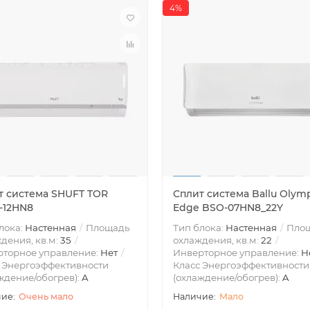
4%
т система SHUFT TOR
Сплит система Ballu Olym
-12HN8
Edge BSO-07HN8_22Y
лока:
Настенная
Площадь
Тип блока:
Настенная
Пло
дения, кв.м:
35
охлаждения, кв.м:
22
рторное управление:
Нет
Инверторное управление:
Н
 Энергоэффективности
Класс Энергоэффективности
ждение/обогрев):
A
(охлаждение/обогрев):
A
Очень мало
Мало