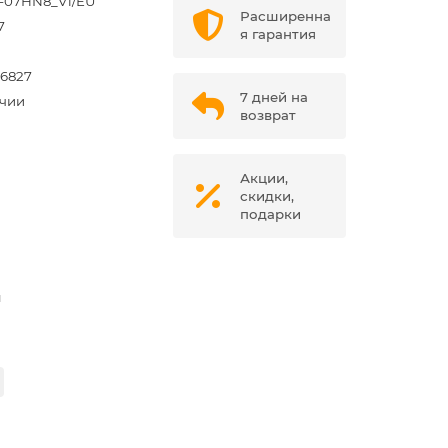
n-07HN8_V1/EU
Расширенна
7
я гарантия
6827
7 дней на
ичии
возврат
Акции,
скидки,
подарки
м