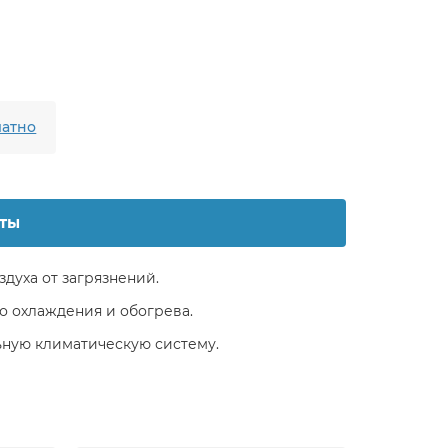
атно
ты
духа от загрязнений.
о охлаждения и обогрева.
ьную климатическую систему.