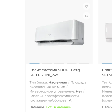
Сплит система SHUFT Berg
Спли
SFTO-12HN1_24Y
SFTM
Тип блока:
Настенная
Площадь
Тип б
охлаждения, кв.м:
35
охлаж
Инверторное управление:
Нет
Инве
Класс Энергоэффективности
Класс
(охлаждение/обогрев):
A
(охла
Есть в наличии