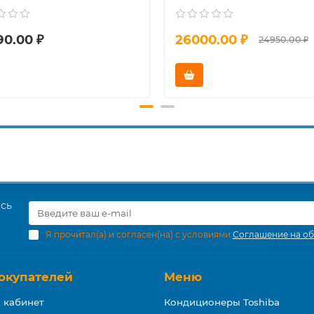
90.00 ₽
26000.00 ₽
24950.00 ₽
есь
Я прочитал(а) и согласен(на) с условиями
Соглашение на об
окупателей
Меню
 кабинет
Кондиционеры Toshiba