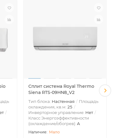
pio
Сплит система Royal Thermo
Сплит си
Siena RTS-09HN8_V2
Siena R
щадь
Тип блока:
Настенная
Площадь
Тип блок
охлаждения, кв.м:
25
охлажден
ет
Инверторное управление:
Нет
Инвертор
Класс Энергоэффективности
Класс Эн
(охлаждение/обогрев):
A
(охлажде
Мало