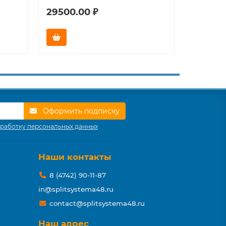
29500.00 ₽
32000.
Оформить подписку
работку персональных данных
Наши контакты
8 (4742) 90-11-87
in@splitsystema48.ru
contact@splitsystema48.ru
Наш адрес