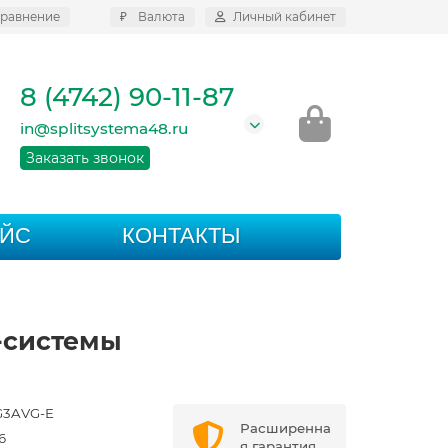
равнение
₽
Валюта
Личный кабинет
8 (4742) 90-11-87
in@splitsystema48.ru
Заказать звонок
АЙС
КОНТАКТЫ
-системы
G3AVG-E
Расширенна
6
я гарантия