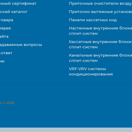
чный сертификат
Приточные очистители возду
ский каталог
Приточно-вытяжные установ
товара
Панели кассетных кнд
лерея
Настенные внутренние блоки
сплит-систем
айта
Кассетные внутренние блоки
задаваемые вопросы
сплит-систем
-ответ
Канальные внутренние блоки
сплит-систем
ии
VRF-VRV системы
кондиционирования
. © 2026