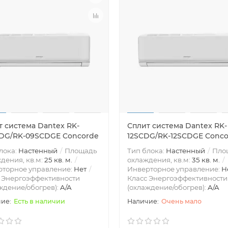
т система Dantex RK-
Сплит система Dantex RK-
DG/RK-09SCDGE Concorde
12SCDG/RK-12SCDGE Conc
лока:
Настенный
Площадь
Тип блока:
Настенный
Пло
дения, кв.м:
25 кв. м.
охлаждения, кв.м:
35 кв. м.
рторное управление:
Нет
Инверторное управление:
Н
 Энергоэффективности
Класс Энергоэффективности
ждение/обогрев):
A/A
(охлаждение/обогрев):
A/A
Есть в наличии
Очень мало