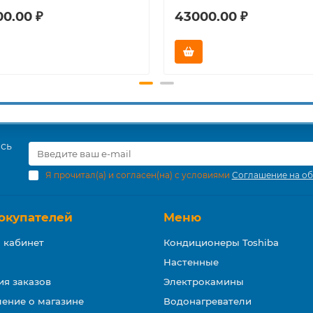
00.00 ₽
43000.00 ₽
есь
Я прочитал(а) и согласен(на) с условиями
Соглашение на об
окупателей
Меню
 кабинет
Кондиционеры Toshiba
Настенные
ия заказов
Электрокамины
ение о магазине
Водонагреватели