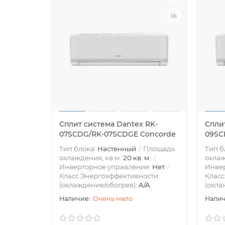
Сплит система Dantex RK-
Спли
07SCDG/RK-07SCDGE Concorde
09SC
Тип блока:
Настенный
Площадь
Тип б
охлаждения, кв.м:
20 кв. м.
охлаж
Инверторное управление:
Нет
Инве
Класс Энергоэффективности
Класс
(охлаждение/обогрев):
A/A
(охла
Очень мало