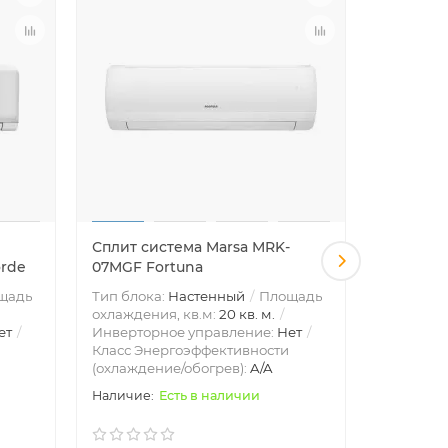
Сплит система Marsa MRK-
Сплит си
orde
07MGF Fortuna
09MGF F
щадь
Тип блока:
Настенный
Площадь
Тип блок
охлаждения, кв.м:
20 кв. м.
охлажден
ет
Инверторное управление:
Нет
Инвертор
Класс Энергоэффективности
Класс Эн
(охлаждение/обогрев):
A/A
(охлажде
Есть в наличии