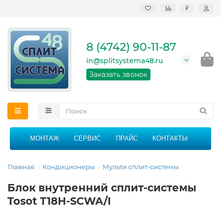
₽
Продажа, монтаж и
сервисное
обслуживание
8 (4742) 90-11-87
кондиционеров в
Липецке и Липецкой
in@splitsystema48.ru
области
График работы: 9:00 -
Заказать звонок
21:00 без перерыва и
выходных
МОНТАЖ
СЕРВИС
ПРАЙС
КОНТАКТЫ
Главная
Кондиционеры
Мульти сплит-системы
Блок внутренний сплит-системы
Tosot T18H-SCWA/I