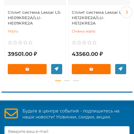
Сплит система Lessar LS-
Сплит система Lessar LS-
HE09KRE2A/LU-
HE12KRE2A/LU-
HE09KRE2A
HE12KRE2A
Мало
Очень мало
39501.00 ₽
43560.00 ₽
Будьте в центре событий - подпишитесь на
наши новости! Новинки, скидки, акции.