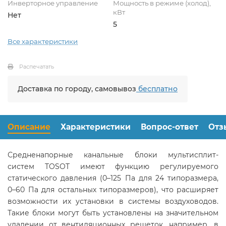
Инверторное управление
Мощность в режиме (холод),
кВт
Нет
5
Все характеристики
Распечатать
Доставка по городу, самовывоз
бесплатно
Описание
Характеристики
Вопрос-ответ
Отз
Средненапорные канальные блоки мультисплит-
систем TOSOT имеют функцию регулируемого
статического давления (0–125 Па для 24 типоразмера,
0–60 Па для остальных типоразмеров), что расширяет
возможности их установки в системы воздуховодов.
Такие блоки могут быть установлены на значительном
удалении от вентиляционных решеток, например, в