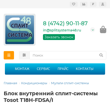
₽
Продажа, монтаж и
сервисное
обслуживание
8 (4742) 90-11-87
кондиционеров в
Липецке и Липецкой
in@splitsystema48.ru
области
График работы: 9:00 -
Заказать звонок
21:00 без перерыва и
выходных
МОНТАЖ
СЕРВИС
ПРАЙС
КОНТАКТЫ
Главная
Кондиционеры
Мульти сплит-системы
Блок внутренний сплит-системы
Tosot T18H-FDSA/I