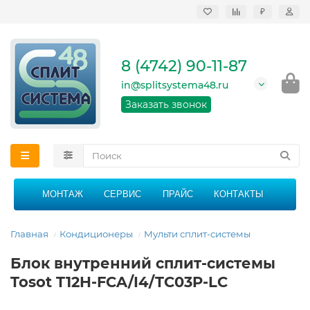
₽
Продажа, монтаж и
сервисное
обслуживание
8 (4742) 90-11-87
кондиционеров в
Липецке и Липецкой
in@splitsystema48.ru
области
График работы: 9:00 -
Заказать звонок
21:00 без перерыва и
выходных
МОНТАЖ
СЕРВИС
ПРАЙС
КОНТАКТЫ
Главная
Кондиционеры
Мульти сплит-системы
Блок внутренний сплит-системы
Tosot T12H-FCA/I4/TC03P-LC