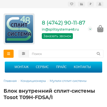
₽
Продажа, монтаж и
сервисное
обслуживание
8 (4742) 90-11-87
кондиционеров в
Липецке и Липецкой
in@splitsystema48.ru
области
График работы: 9:00 -
Заказать звонок
21:00 без перерыва и
выходных
МОНТАЖ
СЕРВИС
ПРАЙС
КОНТАКТЫ
Главная
Кондиционеры
Мульти сплит-системы
Блок внутренний сплит-системы
Tosot T09H-FDSA/I