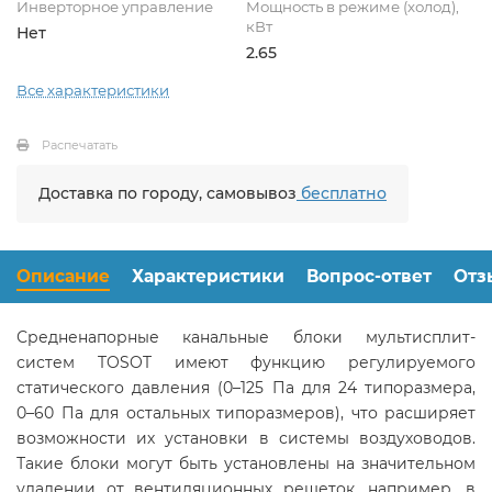
Инверторное управление
Мощность в режиме (холод),
кВт
Нет
2.65
Все характеристики
Распечатать
Доставка по городу, самовывоз
бесплатно
Описание
Характеристики
Вопрос-ответ
Отз
Средненапорные канальные блоки мультисплит-
систем TOSOT имеют функцию регулируемого
статического давления (0–125 Па для 24 типоразмера,
0–60 Па для остальных типоразмеров), что расширяет
возможности их установки в системы воздуховодов.
Такие блоки могут быть установлены на значительном
удалении от вентиляционных решеток, например, в