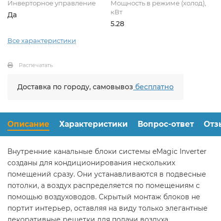
Инверторное управление
Мощность в режиме (холод),
кВт
Да
5.28
Все характеристики
Распечатать
Доставка по городу, самовывоз
бесплатно
Описание
Характеристики
Вопрос-ответ
Отз
Внутренние канальные блоки системы eMagic Inverter
созданы для кондиционирования нескольких
помещений сразу. Они устанавливаются в подвесные
потолки, а воздух распределяется по помещениям с
помощью воздуховодов. Скрытый монтаж блоков не
портит интерьер, оставляя на виду только элегантные
декоративные решетки для подачи воздуха.