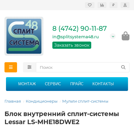
₽
Продажа, монтаж и
сервисное
обслуживание
8 (4742) 90-11-87
кондиционеров в
Липецке и Липецкой
in@splitsystema48.ru
области
График работы: 9:00 -
Заказать звонок
21:00 без перерыва и
выходных
МОНТАЖ
СЕРВИС
ПРАЙС
КОНТАКТЫ
Главная
Кондиционеры
Мульти сплит-системы
Блок внутренний сплит-системы
Lessar LS-MHE18DWE2