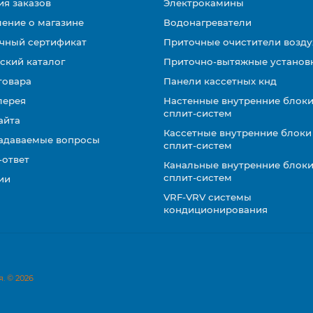
ия заказов
Электрокамины
ение о магазине
Водонагреватели
чный сертификат
Приточные очистители возду
ский каталог
Приточно-вытяжные установ
товара
Панели кассетных кнд
лерея
Настенные внутренние блоки
сплит-систем
айта
Кассетные внутренние блоки
задаваемые вопросы
сплит-систем
-ответ
Канальные внутренние блоки
сплит-систем
ии
VRF-VRV системы
кондиционирования
. © 2026