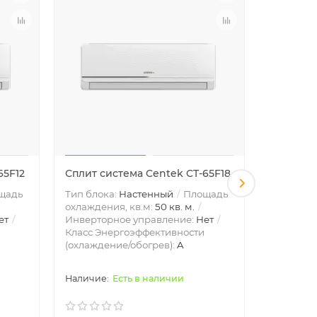
65F12
Сплит система Centek CT-65F18
Сплит си
щадь
Тип блока:
Настенный
Площадь
Тип блок
охлаждения, кв.м:
50 кв. м.
охлажден
ет
Инверторное управление:
Нет
Инвертор
Класс Энергоэффективности
Класс Эн
(охлаждение/обогрев):
A
(охлажде
Есть в наличии