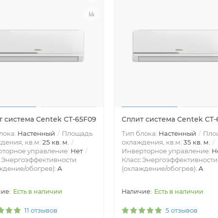
т система Centek CT-65F09
Сплит система Centek CT-
лока:
Настенный
Площадь
Тип блока:
Настенный
Пло
дения, кв.м:
25 кв. м.
охлаждения, кв.м:
35 кв. м.
рторное управление:
Нет
Инверторное управление:
Н
 Энергоэффективности
Класс Энергоэффективности
ждение/обогрев):
A
(охлаждение/обогрев):
A
Есть в наличии
Есть в наличии
11 отзывов
5 отзывов