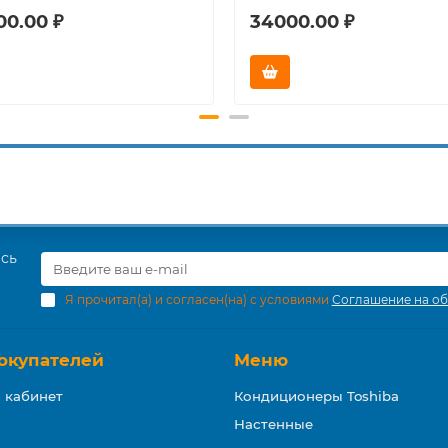
00.00 ₽
34000.00 ₽
есь
Я прочитал(а) и согласен(на) с условиями
Соглашение на об
окупателей
Меню
 кабинет
Кондиционеры Toshiba
Настенные