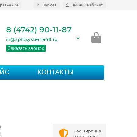
равнение
₽
Валюта
Личный кабинет
8 (4742) 90-11-87
in@splitsystema48.ru
Заказать звонок
АЙС
КОНТАКТЫ
5
Расширенна
5
я гарантия