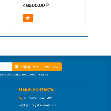
48500.00 ₽
59000.
Оформить подписку
работку персональных данных
Наши контакты
8 (4742) 90-11-87
in@splitsystema48.ru