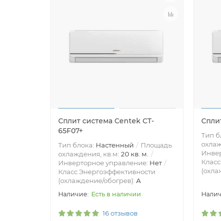
Сплит система Centek CT-
Спли
65F07+
Тип б
охлаж
Тип блока:
Настенный
Площадь
Инве
охлаждения, кв.м:
20 кв. м.
Класс
Инверторное управление:
Нет
(охла
Класс Энергоэффективности
(охлаждение/обогрев):
A
Есть в наличии
16 отзывов