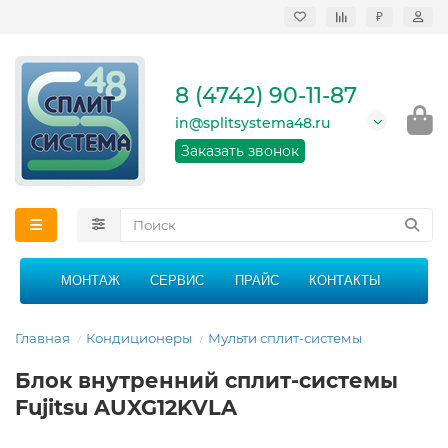
₽
Продажа, монтаж и
сервисное
обслуживание
8 (4742) 90-11-87
кондиционеров в
Липецке и Липецкой
in@splitsystema48.ru
области
График работы: 9:00 -
Заказать звонок
21:00 без перерыва и
выходных
МОНТАЖ
СЕРВИС
ПРАЙС
КОНТАКТЫ
Главная
Кондиционеры
Мульти сплит-системы
Блок внутренний сплит-системы
Fujitsu AUXG12KVLA