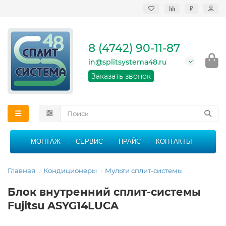
₽
Продажа, монтаж и
сервисное
обслуживание
8 (4742) 90-11-87
кондиционеров в
Липецке и Липецкой
in@splitsystema48.ru
области
График работы: 9:00 -
Заказать звонок
21:00 без перерыва и
выходных
МОНТАЖ
СЕРВИС
ПРАЙС
КОНТАКТЫ
Главная
Кондиционеры
Мульти сплит-системы
Блок внутренний сплит-системы
Fujitsu ASYG14LUCA