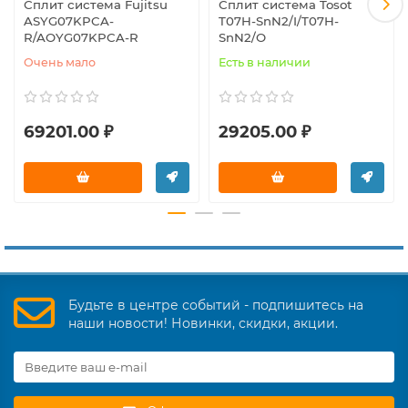
Сплит система Fujitsu
Сплит система Tosot
ASYG07KPCA-
T07H-SnN2/I/T07H-
R/AOYG07KPCA-R
SnN2/O
Очень мало
Есть в наличии
69201.00 ₽
29205.00 ₽
Будьте в центре событий - подпишитесь на
наши новости! Новинки, скидки, акции.