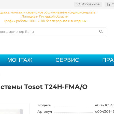
Избранное
С
одажа, монтаж и сервисное обслуживание кондиционеров в
Липецке и Липецкой области
График работы: 9:00 - 21:00 без перерыва и выходных
МОНТАЖ
СЕРВИС
ПР
ы
стемы Tosot T24H-FMA/O
Модель
e0043094
Артикул
e0043094