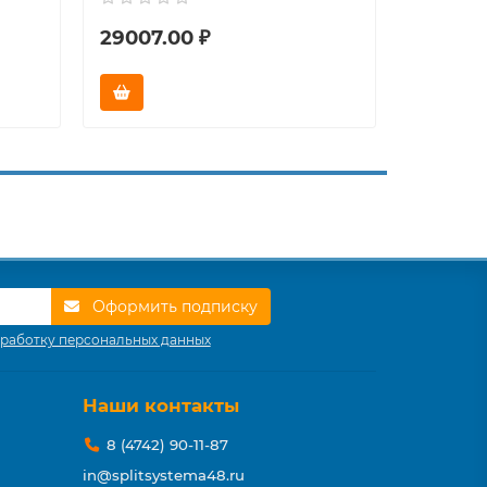
29007.00 ₽
36333.
Оформить подписку
работку персональных данных
Наши контакты
8 (4742) 90-11-87
in@splitsystema48.ru