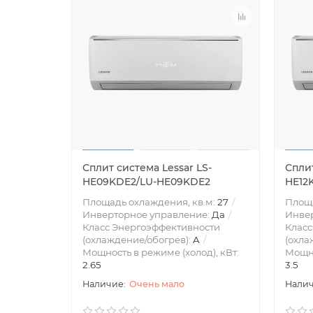
Сплит система Lessar LS-
Сплит
HE09KDE2/LU-HE09KDE2
HE12
Площадь охлаждения, кв.м:
27
Площа
Инверторное управление:
Да
Инве
Класс Энергоэффективности
Класс
(охлаждение/обогрев):
A
(охла
Мощность в режиме (холод), кВт:
Мощно
2.65
3.5
Очень мало