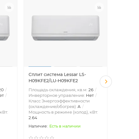
Сплит система Lessar LS-
Сплит си
H09KFE2/LU-H09KFE2
H12KFE2
20
Площадь охлаждения, кв.м:
26
Площадь 
ет
Инверторное управление:
Нет
Инвертор
Класс Энергоэффективности
Класс Эн
(охлаждение/обогрев):
A
(охлажде
кВт:
Мощность в режиме (холод), кВт:
Мощность 
2.64
3.52
Есть в наличии