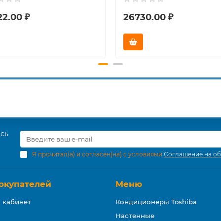
22.00 ₽
26730.00 ₽
есь
Я прочитал(а) и согласен(на) с условиями
Соглашение на об
окупателей
Меню
 кабинет
Кондиционеры Toshiba
Настенные