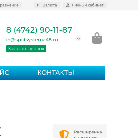
равнение
₽
Валюта
Личный кабинет
8 (4742) 90-11-87
in@splitsystema48.ru
Заказать звонок
АЙС
КОНТАКТЫ
5
Расширенна
5
я гарантия