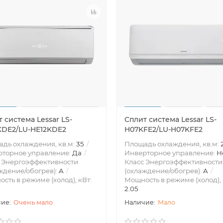
 система Lessar LS-
Сплит система Lessar LS-
KDE2/LU-HE12KDE2
H07KFE2/LU-H07KFE2
дь охлаждения, кв.м:
35
Площадь охлаждения, кв.м:
рторное управление:
Да
Инверторное управление:
Н
 Энергоэффективности
Класс Энергоэффективности
ждение/обогрев):
A
(охлаждение/обогрев):
A
сть в режиме (холод), кВт:
Мощность в режиме (холод), 
2.05
Очень мало
Мало