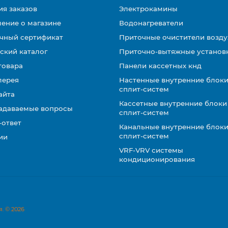
ия заказов
Электрокамины
ение о магазине
Водонагреватели
чный сертификат
Приточные очистители возду
ский каталог
Приточно-вытяжные установ
товара
Панели кассетных кнд
лерея
Настенные внутренние блоки
сплит-систем
айта
Кассетные внутренние блоки
задаваемые вопросы
сплит-систем
-ответ
Канальные внутренние блоки
сплит-систем
ии
VRF-VRV системы
кондиционирования
. © 2026