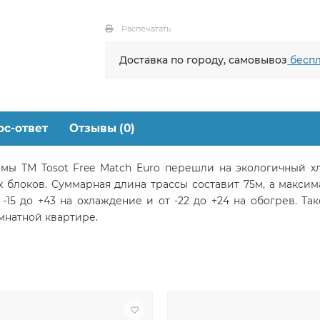
Распечатать
Доставка по городу, самовывоз
беспл
ос-ответ
Отзывы (0)
емы ТМ Tosot Free Match Euro перешли на экологичный х
 блоков. Суммарная длина трассы составит 75м, а максим
 -15 до +43 на охлаждение и от -22 до +24 на обогрев. Т
мнатной квартире.