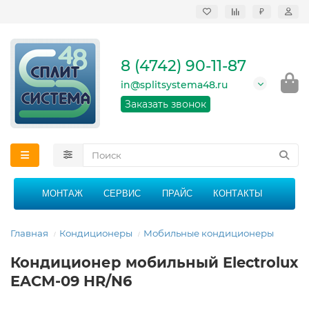
₽
Продажа, монтаж и
сервисное
обслуживание
8 (4742) 90-11-87
кондиционеров в
Липецке и Липецкой
in@splitsystema48.ru
области
График работы: 9:00 -
Заказать звонок
21:00 без перерыва и
выходных
МОНТАЖ
СЕРВИС
ПРАЙС
КОНТАКТЫ
Главная
Кондиционеры
Мобильные кондиционеры
Кондиционер мобильный Electrolux
EACM-09 HR/N6