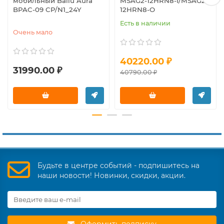
мобильный Ballu Aura
MSAG2-12HRN8-I/MSAG2-
BPAC-09 CP/N1_24Y
12HRN8-O
Есть в наличии
Очень мало
40220.00 ₽
31990.00 ₽
40790.00 ₽
Будьте в центре событий - подпишитесь на
наши новости! Новинки, скидки, акции.