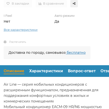
В закладки
В сравнение
I Feel
Авто режим
Нет
Да
Все характеристики
Распечатать
Доставка по городу, самовывоз
бесплатно
Описание
Характеристики
Вопрос-ответ
Отз
Air Line — серия мобильных кондиционеров c
расширенным функционалом, предназначенная для
поддержания комфортных условиях в жилых и
коммерческих помещениях
Мобильный кондиционер EACM-09 HR/N6 мощностью