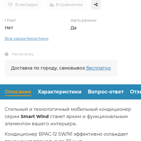
В закладки
В сравнение
I Feel
Авто режим
Нет
Да
Все характеристики
Распечатать
Доставка по городу, самовывоз
бесплатно
Описание
Характеристики
Вопрос-ответ
Отз
Стильный и технологичный мобильный кондиционер
серии
Smart Wind
станет ярким и функциональным
элементом вашего интерьера.
Кондиционер BPAC-12 SW/N1 эффективно охлаждает