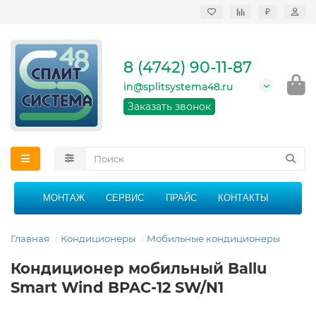
₽
Продажа, монтаж и
сервисное
обслуживание
8 (4742) 90-11-87
кондиционеров в
Липецке и Липецкой
in@splitsystema48.ru
области
График работы: 9:00 -
Заказать звонок
21:00 без перерыва и
выходных
МОНТАЖ
СЕРВИС
ПРАЙС
КОНТАКТЫ
Главная
Кондиционеры
Мобильные кондиционеры
Кондиционер мобильный Ballu
Smart Wind BPAC-12 SW/N1