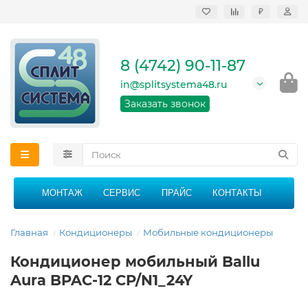
₽
Продажа, монтаж и
сервисное
обслуживание
8 (4742) 90-11-87
кондиционеров в
Липецке и Липецкой
in@splitsystema48.ru
области
График работы: 9:00 -
Заказать звонок
21:00 без перерыва и
выходных
МОНТАЖ
СЕРВИС
ПРАЙС
КОНТАКТЫ
Главная
Кондиционеры
Мобильные кондиционеры
Кондиционер мобильный Ballu
Aura BPAC-12 CP/N1_24Y