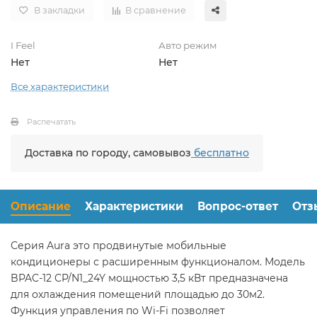
В закладки
В сравнение
I Feel
Авто режим
Нет
Нет
Все характеристики
Распечатать
Доставка по городу, самовывоз
бесплатно
Описание
Характеристики
Вопрос-ответ
Отз
Серия Aura это продвинутые мобильные
кондиционеры с расширенным функционалом. Модель
BPAC-12 CP/N1_24Y мощностью 3,5 кВт предназначена
для охлаждения помещений площадью до 30м2.
Функция управления по Wi-Fi позволяет