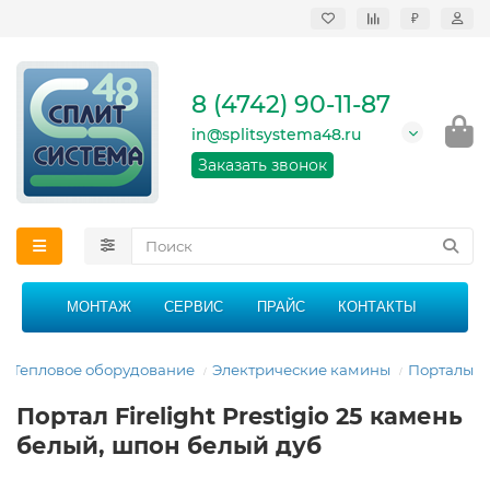
₽
Продажа, монтаж и
сервисное
обслуживание
8 (4742) 90-11-87
кондиционеров в
Липецке и Липецкой
in@splitsystema48.ru
области
График работы: 9:00 -
Заказать звонок
21:00 без перерыва и
выходных
МОНТАЖ
СЕРВИС
ПРАЙС
КОНТАКТЫ
Тепловое оборудование
Электрические камины
Порталы
Портал Firelight Prestigio 25 камень
белый, шпон белый дуб