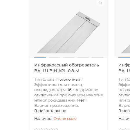
Инфракрасный обогреватель
Инфр
BALLU BIH-APL-0.8-M
BALLU
Тип блока:
Потолочная
Тип б
Эффективен для помещ.
Эффек
площадью, кв.м:
16
Аварийное
площа
отключение при сильном наклоне
отклю
или опрокидывании:
Нет
или 
Вариант размещения:
Вари
Горизонтальное
Гориз
Очень мало