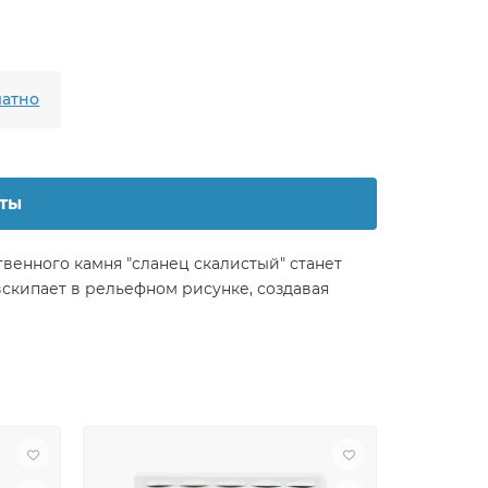
атно
ты
венного камня "сланец скалистый" станет
скипает в рельефном рисунке, создавая