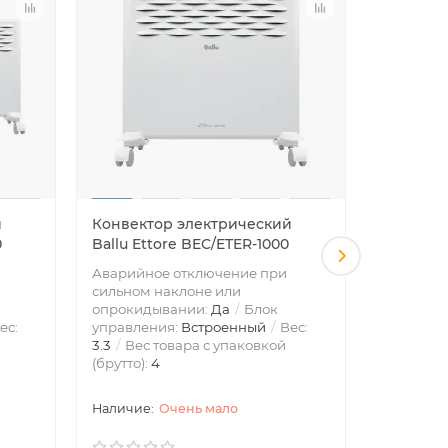
й
Конвектор электрический
Конвект
0
Ballu Ettore BEC/ETER-1000
Ballu So
Аварийное отключение при
Аварийно
сильном наклоне или
сильном 
опрокидывании:
Да
Блок
опрокид
ес:
управления:
Встроенный
Вес:
управлен
3.3
Вес товара с упаковкой
2.7
Вес 
(брутто):
4
(брутто):
3
Очень мало