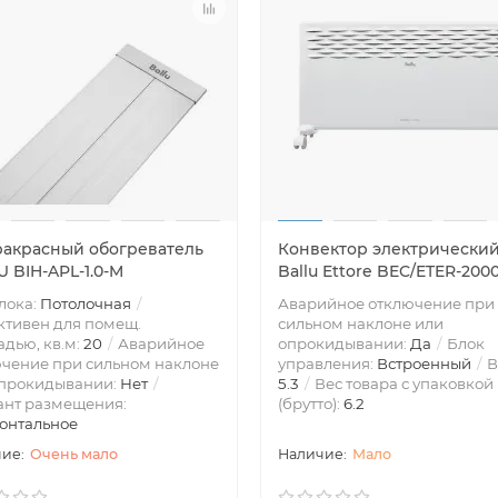
акрасный обогреватель
Конвектор электрически
 BIH-APL-1.0-M
Ballu Ettore BEC/ETER-200
лока:
Потолочная
Аварийное отключение при
тивен для помещ.
сильном наклоне или
дью, кв.м:
20
Аварийное
опрокидывании:
Да
Блок
чение при сильном наклоне
управления:
Встроенный
В
опрокидывании:
Нет
5.3
Вес товара с упаковкой
ант размещения:
(брутто):
6.2
онтальное
Очень мало
Мало