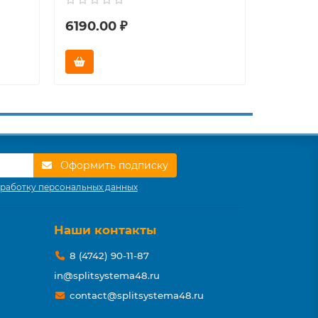
6190.00 ₽
3490.0
Оформить подписку
работку персональных данных
Наши контакты
8 (4742) 90-11-87
in@splitsystema48.ru
contact@splitsystema48.ru