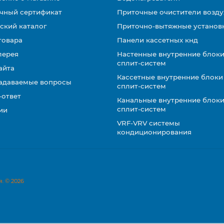
чный сертификат
Приточные очистители возду
ский каталог
Приточно-вытяжные установ
товара
Панели кассетных кнд
лерея
Настенные внутренние блоки
сплит-систем
айта
Кассетные внутренние блоки
задаваемые вопросы
сплит-систем
-ответ
Канальные внутренние блоки
сплит-систем
ии
VRF-VRV системы
кондиционирования
. © 2026