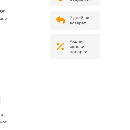
551
7 дней на
ичии
возврат
Акции,
скидки,
подарки
м
ая
ное