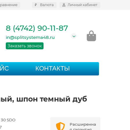
равнение
₽
Валюта
Личный кабинет
8 (4742) 90-11-87
in@splitsystema48.ru
Заказать звонок
АЙС
КОНТАКТЫ
ьный, шпон темный дуб
w 30 SDO
Расширенна
7
я гарантия