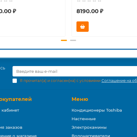
0.00 ₽
8190.00 ₽
есь
Я прочитал(а) и согласен(на) с условиями
Соглашение на об
окупателей
Меню
 кабинет
Кондиционеры Toshiba
Настенные
ия заказов
Электрокамины
ение о магазине
Водонагреватели