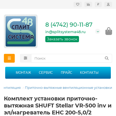
₽
Продажа, монтаж и
сервисное
обслуживание
8 (4742) 90-11-87
кондиционеров в
Липецке и Липецкой
in@splitsystema48.ru
области
График работы: 9:00 -
Заказать звонок
21:00 без перерыва и
выходных
МОНТАЖ
СЕРВИС
ПРАЙС
КОНТАКТЫ
Вентиляция
Приточно-вытяжные вентиляционные установки
Комплект установки приточно-
вытяжная SHUFT Stellar VR-500 inv и
эл/нагреватель EHC 200-5,0/2