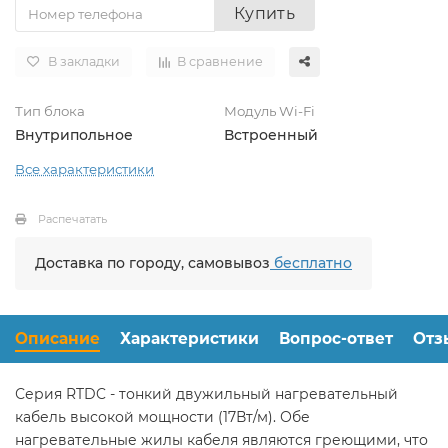
Купить
В закладки
В сравнение
Тип блока
Модуль Wi-Fi
Внутрипольное
Встроенный
Все характеристики
Распечатать
Доставка по городу, самовывоз
бесплатно
Описание
Характеристики
Вопрос-ответ
Отз
Серия RTDC - тонкий двужильный нагревательный
кабель высокой мощности (17Вт/м). Обе
нагревательные жилы кабеля являются греющими, что