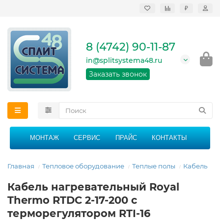
₽
Продажа, монтаж и
сервисное
обслуживание
8 (4742) 90-11-87
кондиционеров в
Липецке и Липецкой
in@splitsystema48.ru
области
График работы: 9:00 -
Заказать звонок
21:00 без перерыва и
выходных
МОНТАЖ
СЕРВИС
ПРАЙС
КОНТАКТЫ
Главная
Тепловое оборудование
Теплые полы
Кабель
Кабель нагревательный Royal
Thermo RTDC 2-17-200 с
терморегулятором RTI-16