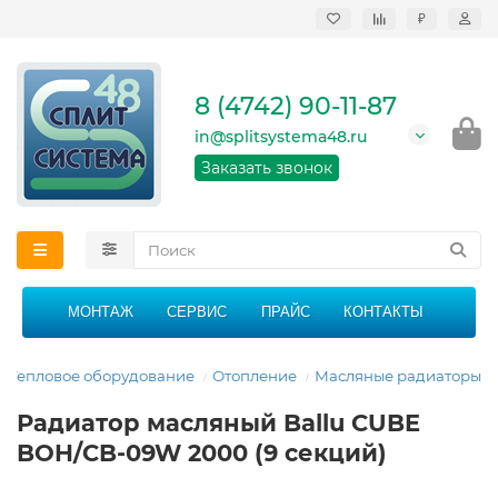
₽
Продажа, монтаж и
сервисное
обслуживание
8 (4742) 90-11-87
кондиционеров в
Липецке и Липецкой
in@splitsystema48.ru
области
График работы: 9:00 -
Заказать звонок
21:00 без перерыва и
выходных
МОНТАЖ
СЕРВИС
ПРАЙС
КОНТАКТЫ
Тепловое оборудование
Отопление
Масляные радиаторы
Радиатор масляный Ballu CUBE
BOH/CB-09W 2000 (9 секций)