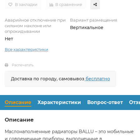
В закладки
В сравнение
Аварийное отключение при
Вариант размещения
сильном наклоне или
Вертикальное
опрокидывании
Нет
Все характеристики
Распечатать
Доставка по городу, самовывоз
бесплатно
Описание
Характеристики
Вопрос-ответ
Отз
Описание
Маслонаполненные радиаторы BALLU – это мобильные
и современные приборы, выполненные в