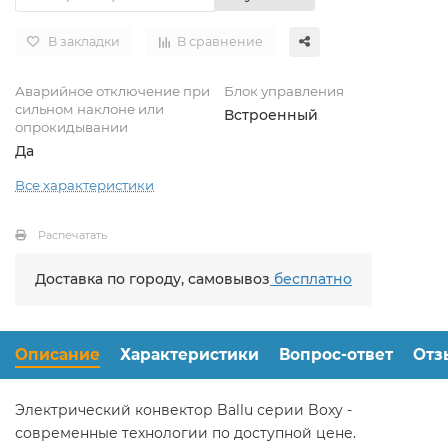
В закладки
В сравнение
Аварийное отключение при
Блок управления
сильном наклоне или
Встроенный
опрокидывании
Да
Все характеристики
Распечатать
Доставка по городу, самовывоз
бесплатно
Описание
Характеристики
Вопрос-ответ
Отз
Электрический конвектор Ballu серии Boxy -
современные технологии по доступной цене.