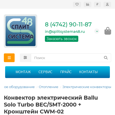
₽
Продажа, монтаж и
сервисное
обслуживание
8 (4742) 90-11-87
кондиционеров в
Липецке и Липецкой
in@splitsystema48.ru
области
График работы: 9:00 -
Заказать звонок
21:00 без перерыва и
выходных
МОНТАЖ
СЕРВИС
ПРАЙС
КОНТАКТЫ
овое оборудование
Отопление
Электрические конвекторы
Конвектор электрический Ballu
Solo Turbo BEC/SMT-2000 +
Кронштейн CWM-02