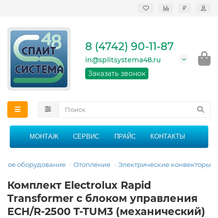
₽
Продажа, монтаж и
сервисное
обслуживание
8 (4742) 90-11-87
кондиционеров в
Липецке и Липецкой
in@splitsystema48.ru
области
График работы: 9:00 -
Заказать звонок
21:00 без перерыва и
выходных
МОНТАЖ
СЕРВИС
ПРАЙС
КОНТАКТЫ
овое оборудование
Отопление
Электрические конвекторы
Комплект Electrolux Rapid
Transformer с блоком управления
ECH/R-2500 T-TUM3 (механический)