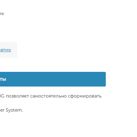
те
атно
ты
OG позволяет самостоятельно сформировать
er System.