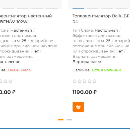
овентилятор настенный
Тепловентилятор Ballu BF
u BFH/W-102W
04
лока:
Настенная
Тип блока:
Настольная
тивен для помещ.
Эффективен для помещ.
дью, кв.м:
25
Аварийное
площадью, кв.м:
25
Аварий
чение при сильном наклоне
отключение при сильном на
опрокидывании:
Нет
или опрокидывании:
Нет
ант размещения:
Вариант размещения:
онтальное
Вертикальное
Очень мало
Есть в наличии
0.00 ₽
1190.00 ₽