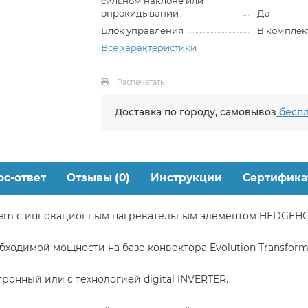
сильном наклоне или
опрокидывании
Да
Блок управления
В комплек
Все характеристики
Распечатать
Доставка по городу, самовывоз
беспл
ос-ответ
Отзывы (0)
Инструкции
Сертифика
ystem с инновационным нагревательным элементом HEDGEH
ходимой мощности на базе конвектора Evolution Transform
тронный или с технологией digital INVERTER.