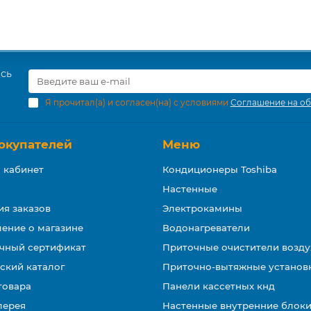
есь
Я прочитал(а) и согласен(на) с условиями
Соглашение на об
окупателей
Меню
 кабинет
Кондиционеры Toshiba
Настенные
ия заказов
Электрокамины
ение о магазине
Водонагреватели
чный сертификат
Приточные очистители возду
ский каталог
Приточно-вытяжные установ
товара
Панели кассетных кнд
лерея
Настенные внутренние блоки