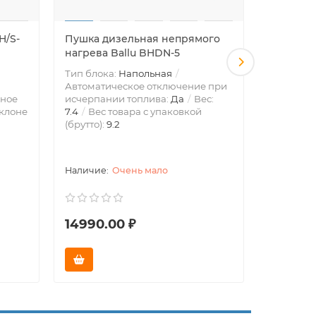
H/S-
Пушка дизельная непрямого
Камин у
нагрева Ballu BHDN-5
инфракр
Тип блока:
Напольная
Тип блок
Автоматическое отключение при
Эффектив
ное
исчерпании топлива:
Да
Вес:
площадью
клоне
7.4
Вес товара с упаковкой
отключен
(брутто):
9.2
или опро
Блокиров
Очень мало
14990.00 ₽
49990.