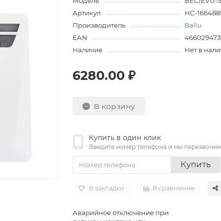
Модель
BEC/EVU-
Артикул
НС-166488
Производитель
Ballu
EAN
46602947
Наличие
Нет в нал
6280.00 ₽
В корзину
Купить в один клик
Введите номер телефона и мы перезвони
Купить
В закладки
В сравнение
Аварийное отключение при