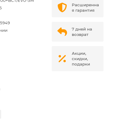
500+BCT/EVU-3M
Расширенна
5
я гарантия
35949
7 дней на
ичии
возврат
Акции,
скидки,
подарки
м