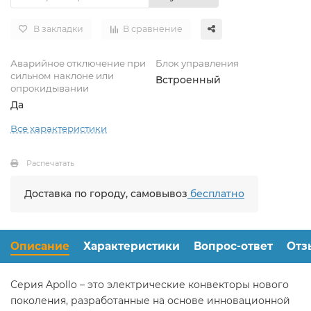
В закладки
В сравнение
Аварийное отключение при
Блок управления
сильном наклоне или
Встроенный
опрокидывании
Да
Все характеристики
Распечатать
Доставка по городу, самовывоз
бесплатно
Описание
Характеристики
Вопрос-ответ
Отз
Серия Apollo – это электрические конвекторы нового
поколения, разработанные на основе инновационной