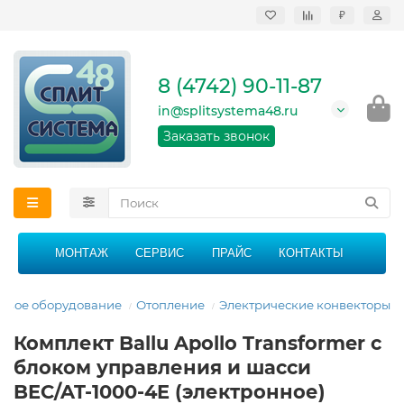
₽
Продажа, монтаж и
сервисное
обслуживание
8 (4742) 90-11-87
кондиционеров в
Липецке и Липецкой
in@splitsystema48.ru
области
График работы: 9:00 -
Заказать звонок
21:00 без перерыва и
выходных
МОНТАЖ
СЕРВИС
ПРАЙС
КОНТАКТЫ
овое оборудование
Отопление
Электрические конвекторы
Комплект Ballu Apollo Transformer с
блоком управления и шасси
BEC/AT-1000-4E (электронное)